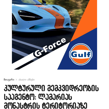
მთავარი
ახალი ამბები
კულტურული მემკვიდრეობის
სააგენტო: ლამარიას
მონასტრის ტერიტორიაზე