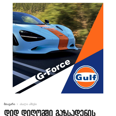
მთავარი
ახალი ამბები
დიდ დიღომში გაზსადენის