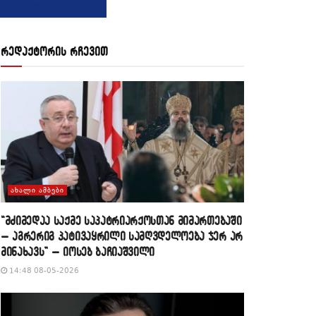
რედაქტორის რჩევით
ᲐᲮᲐᲚᲘ ᲐᲛᲑᲔᲑᲘ
“მძიმედაა საქმე საპატრიარქოსთან მიმართებაში
– აგრერიგ პატივაყრილი სამღვდელოება ჯერ არ
მინახავს” – იოსებ ბაჩიაშვილი
14:48 08-05-2026