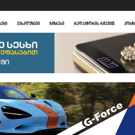
ᲑᲔᲑᲘ
ᲔᲥᲡᲙᲚᲣᲖᲘᲕᲘ
ᲑᲘᲖᲜᲔᲡᲘ
ᲠᲔᲓᲐᲥᲢᲝᲠᲘᲡ ᲠᲩᲔᲕᲘᲗ
ᲙᲝᲜᲢ