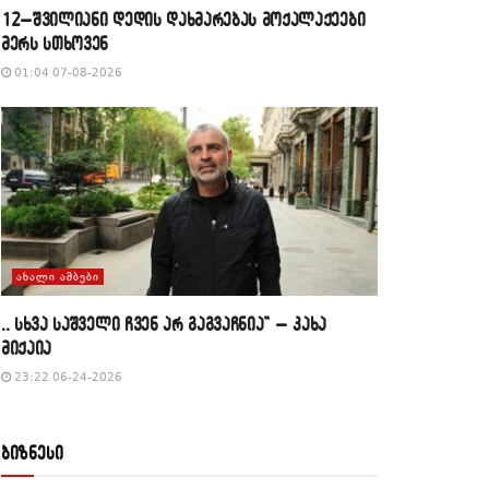
12–შვილიანი დედის დახმარებას მოქალაქეები
მერს სთხოვენ
01:04 07-08-2026
ᲐᲮᲐᲚᲘ ᲐᲛᲑᲔᲑᲘ
,, სხვა საშველი ჩვენ არ გაგვაჩნია” – კახა
მიქაია
23:22 06-24-2026
ბიზნესი