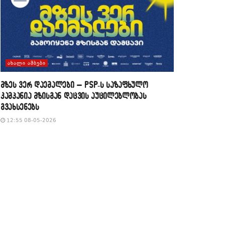
ᲐᲮᲐᲚᲘ ᲐᲛᲑᲔᲑᲘ
მზეს ვერ დაემალები – PSP-ს საზაფხულო
კამპანია მზისგან დაცვის აუცილებლობას
გვახსენებს
12:55 08-05-2026