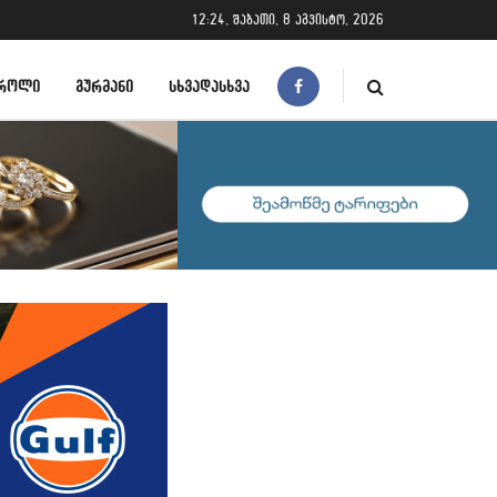
12:24, შაბათი, 8 აგვისტო, 2026
ᲠᲝᲚᲘ
ᲒᲣᲠᲛᲐᲜᲘ
ᲡᲮᲕᲐᲓᲐᲡᲮᲕᲐ