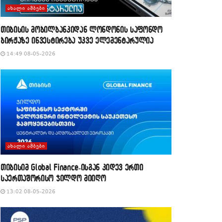
ᲐᲮᲐᲚᲘ ᲐᲛᲑᲔᲑᲘ
თიბისის მობილბანკიდან ლონდონის საფონდო
ბირჟაზე ინვესტირება უკვე ელემენტარულია
14:49 08-05-2026
ᲐᲮᲐᲚᲘ ᲐᲛᲑᲔᲑᲘ
თიბისიმ Global Finance-ისგან კიდევ ერთი
საერთაშორისო ჯილდო მიიღო
13:02 08-05-2026