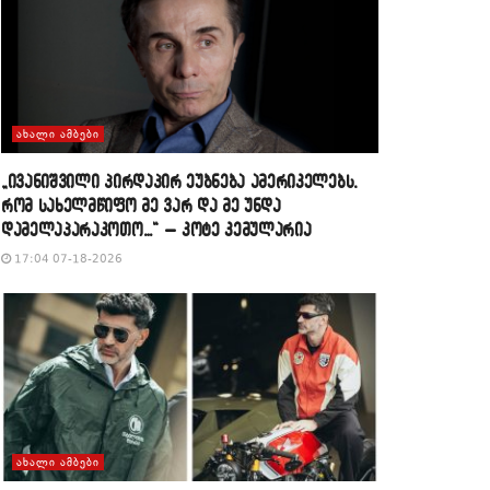
ᲐᲮᲐᲚᲘ ᲐᲛᲑᲔᲑᲘ
„ივანიშვილი პირდაპირ ეუბნება ამერიკელებს,
რომ სახელმწიფო მე ვარ და მე უნდა
დამელაპარაკოთო…“ – კოტე კემულარია
17:04 07-18-2026
ᲐᲮᲐᲚᲘ ᲐᲛᲑᲔᲑᲘ