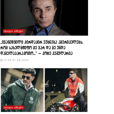
ᲐᲮᲐᲚᲘ ᲐᲛᲑᲔᲑᲘ
„ივანიშვილი პირდაპირ ეუბნება ამერიკელებს,
რომ სახელმწიფო მე ვარ და მე უნდა
დამელაპარაკოთო…“ – კოტე კემულარია
17:04 07-18-2026
ᲐᲮᲐᲚᲘ ᲐᲛᲑᲔᲑᲘ