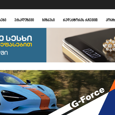
ᲑᲔᲑᲘ
ᲔᲥᲡᲙᲚᲣᲖᲘᲕᲘ
ᲑᲘᲖᲜᲔᲡᲘ
ᲠᲔᲓᲐᲥᲢᲝᲠᲘᲡ ᲠᲩᲔᲕᲘᲗ
ᲙᲝᲜᲢ