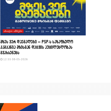
ᲐᲮᲐᲚᲘ ᲐᲛᲑᲔᲑᲘ
მზეს ვერ დაემალები – PSP-ს საზაფხულო
კამპანია მზისგან დაცვის აუცილებლობას
გვახსენებს
12:55 08-05-2026