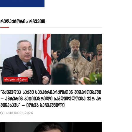
რედაქტორის რჩევით
ᲐᲮᲐᲚᲘ ᲐᲛᲑᲔᲑᲘ
“მძიმედაა საქმე საპატრიარქოსთან მიმართებაში
– აგრერიგ პატივაყრილი სამღვდელოება ჯერ არ
მინახავს” – იოსებ ბაჩიაშვილი
14:48 08-05-2026