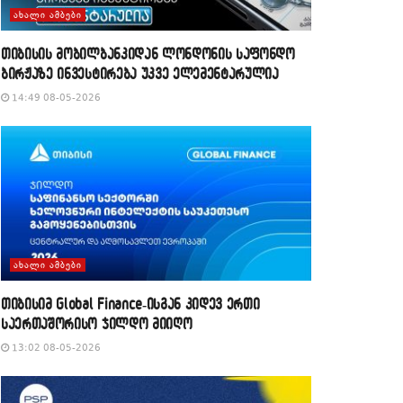
ᲐᲮᲐᲚᲘ ᲐᲛᲑᲔᲑᲘ
თიბისის მობილბანკიდან ლონდონის საფონდო
ბირჟაზე ინვესტირება უკვე ელემენტარულია
14:49 08-05-2026
ᲐᲮᲐᲚᲘ ᲐᲛᲑᲔᲑᲘ
თიბისიმ Global Finance-ისგან კიდევ ერთი
საერთაშორისო ჯილდო მიიღო
13:02 08-05-2026