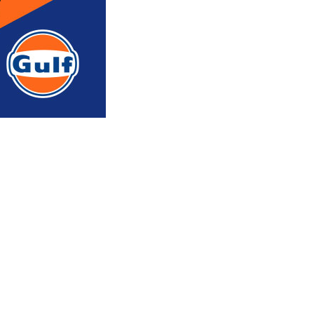
რედაქტორის რჩევით
ᲐᲮᲐᲚᲘ ᲐᲛᲑᲔᲑᲘ