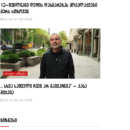
12–შვილიანი დედის დახმარებას მოქალაქეები
მერს სთხოვენ
01:04 07-08-2026
ᲐᲮᲐᲚᲘ ᲐᲛᲑᲔᲑᲘ
,, სხვა საშველი ჩვენ არ გაგვაჩნია” – კახა
მიქაია
23:22 06-24-2026
ბიზნესი