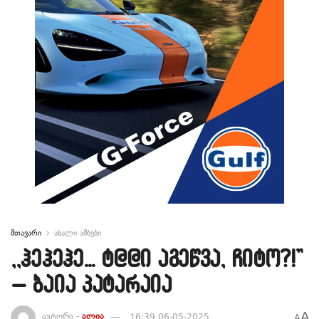
მთავარი
ახალი ამბები
,,ჰეჰეჰე… ტ@@ი აგეწვა, ჩიტო?!”
– ბაია პატარაია
A
ავტორი -
ალია
16:39 06-05-2025
A