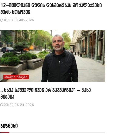
12–შვილიანი დედის დახმარებას მოქალაქეები
მერს სთხოვენ
01:04 07-08-2026
ᲐᲮᲐᲚᲘ ᲐᲛᲑᲔᲑᲘ
,, სხვა საშველი ჩვენ არ გაგვაჩნია” – კახა
მიქაია
23:22 06-24-2026
ბიზნესი