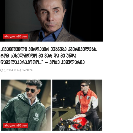
ᲐᲮᲐᲚᲘ ᲐᲛᲑᲔᲑᲘ
„ივანიშვილი პირდაპირ ეუბნება ამერიკელებს,
რომ სახელმწიფო მე ვარ და მე უნდა
დამელაპარაკოთო…“ – კოტე კემულარია
17:04 07-18-2026
ᲐᲮᲐᲚᲘ ᲐᲛᲑᲔᲑᲘ