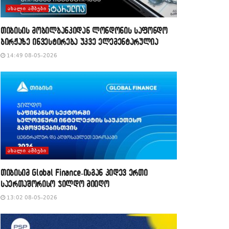
ᲐᲮᲐᲚᲘ ᲐᲛᲑᲔᲑᲘ
თიბისის მობილბანკიდან ლონდონის საფონდო
ბირჟაზე ინვესტირება უკვე ელემენტარულია
14:49 08-05-2026
ᲐᲮᲐᲚᲘ ᲐᲛᲑᲔᲑᲘ
თიბისიმ Global Finance-ისგან კიდევ ერთი
საერთაშორისო ჯილდო მიიღო
13:02 08-05-2026