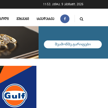
11:53, კვირა, 9 აგვისტო, 2026
ᲠᲝᲚᲘ
ᲒᲣᲠᲛᲐᲜᲘ
ᲡᲮᲕᲐᲓᲐᲡᲮᲕᲐ