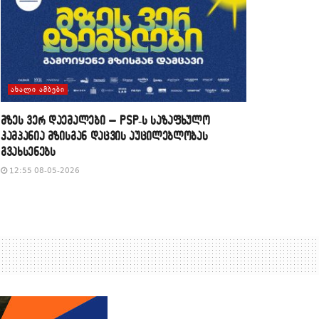
ᲐᲮᲐᲚᲘ ᲐᲛᲑᲔᲑᲘ
მზეს ვერ დაემალები – PSP-ს საზაფხულო
კამპანია მზისგან დაცვის აუცილებლობას
გვახსენებს
12:55 08-05-2026