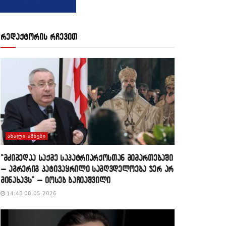
რედაქტორის რჩევით
ᲐᲮᲐᲚᲘ ᲐᲛᲑᲔᲑᲘ
“მძიმედაა საქმე საპატრიარქოსთან მიმართებაში
– აგრერიგ პატივაყრილი სამღვდელოება ჯერ არ
მინახავს” – იოსებ ბაჩიაშვილი
14:48 08-05-2026