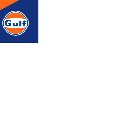
რედაქტორის რჩევით
ᲐᲮᲐᲚᲘ ᲐᲛᲑᲔᲑᲘ