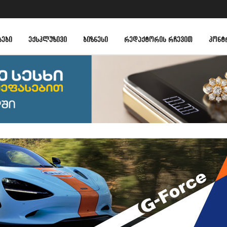
ᲑᲔᲑᲘ
ᲔᲥᲡᲙᲚᲣᲖᲘᲕᲘ
ᲑᲘᲖᲜᲔᲡᲘ
ᲠᲔᲓᲐᲥᲢᲝᲠᲘᲡ ᲠᲩᲔᲕᲘᲗ
ᲙᲝᲜᲢ