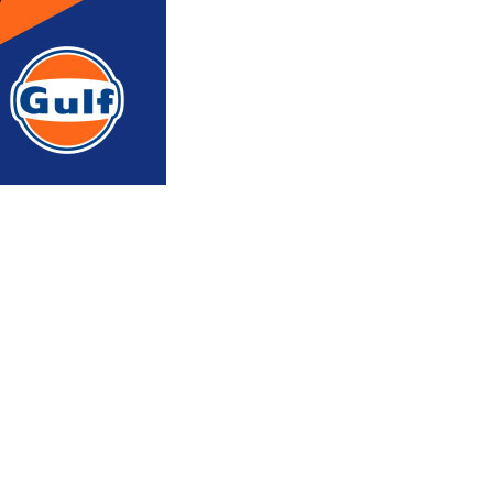
რედაქტორის რჩევით
ᲐᲮᲐᲚᲘ ᲐᲛᲑᲔᲑᲘ