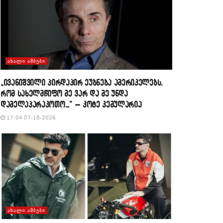
ᲐᲮᲐᲚᲘ ᲐᲛᲑᲔᲑᲘ
„ივანიშვილი პირდაპირ ეუბნება ამერიკელებს,
რომ სახელმწიფო მე ვარ და მე უნდა
დამელაპარაკოთო…“ – კოტე კემულარია
17:04 07-18-2026
ᲐᲮᲐᲚᲘ ᲐᲛᲑᲔᲑᲘ