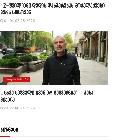
12–შვილიანი დედის დახმარებას მოქალაქეები
მერს სთხოვენ
01:04 07-08-2026
ᲐᲮᲐᲚᲘ ᲐᲛᲑᲔᲑᲘ
,, სხვა საშველი ჩვენ არ გაგვაჩნია” – კახა
მიქაია
23:22 06-24-2026
ბიზნესი