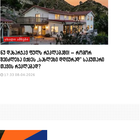
ᲐᲮᲐᲚᲘ ᲐᲛᲑᲔᲑᲘ
​ნუ დახარჯავ ფულს რეკლამაში! – როგორ
შეიძლება იქცეს „სახლები დღიურად“ საკუთარი
თავის რეკლამად?
17:33 08-04-2026