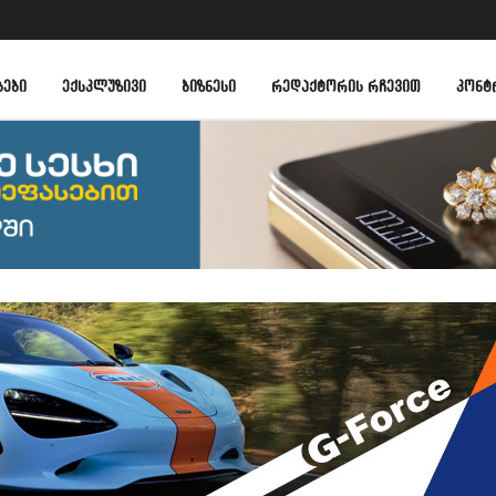
ᲑᲔᲑᲘ
ᲔᲥᲡᲙᲚᲣᲖᲘᲕᲘ
ᲑᲘᲖᲜᲔᲡᲘ
ᲠᲔᲓᲐᲥᲢᲝᲠᲘᲡ ᲠᲩᲔᲕᲘᲗ
ᲙᲝᲜᲢ