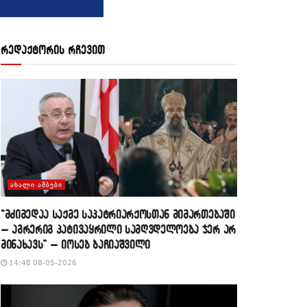
რედაქტორის რჩევით
ᲐᲮᲐᲚᲘ ᲐᲛᲑᲔᲑᲘ
“მძიმედაა საქმე საპატრიარქოსთან მიმართებაში
– აგრერიგ პატივაყრილი სამღვდელოება ჯერ არ
მინახავს” – იოსებ ბაჩიაშვილი
14:48 08-05-2026