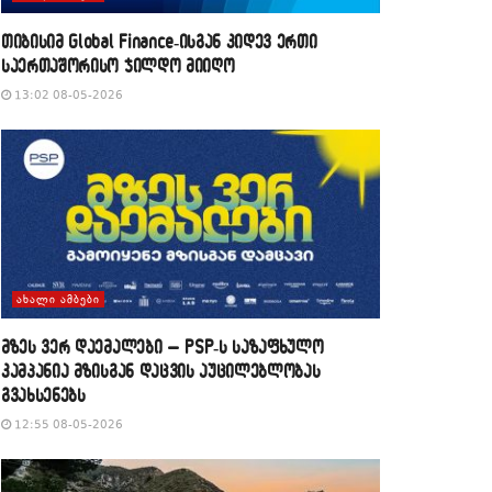
თიბისიმ Global Finance-ისგან კიდევ ერთი
საერთაშორისო ჯილდო მიიღო
13:02 08-05-2026
ᲐᲮᲐᲚᲘ ᲐᲛᲑᲔᲑᲘ
მზეს ვერ დაემალები – PSP-ს საზაფხულო
კამპანია მზისგან დაცვის აუცილებლობას
გვახსენებს
12:55 08-05-2026