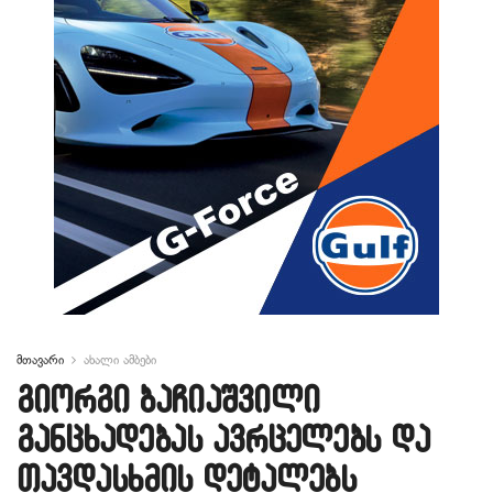
მთავარი
ახალი ამბები
გიორგი ბაჩიაშვილი
განცხადებას ავრცელებს და
თავდასხმის დეტალებს