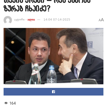
ზურაბ ჩხაიძე?
A
ავტორი -
ალია
14:04 07-14-2025
A
164