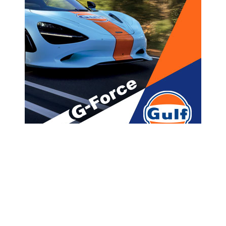
მთავარი
ახალი ამბები
“დე, აღარ წახვიდე 24-
საათიანზე, გთხოვ, რასაც
იყიდი, მარტო იმას შევჭამ, ან