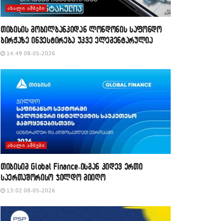
ᲐᲮᲐᲚᲘ ᲐᲛᲑᲔᲑᲘ
თიბისის მობილბანკიდან ლონდონის საფონდო
ბირჟაზე ინვესტირება უკვე ელემენტარულია
14:49 08-05-2026
ᲐᲮᲐᲚᲘ ᲐᲛᲑᲔᲑᲘ
თიბისიმ Global Finance-ისგან კიდევ ერთი
საერთაშორისო ჯილდო მიიღო
13:02 08-05-2026