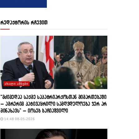
რედაქტორის რჩევით
ᲐᲮᲐᲚᲘ ᲐᲛᲑᲔᲑᲘ
“მძიმედაა საქმე საპატრიარქოსთან მიმართებაში
– აგრერიგ პატივაყრილი სამღვდელოება ჯერ არ
მინახავს” – იოსებ ბაჩიაშვილი
14:48 08-05-2026