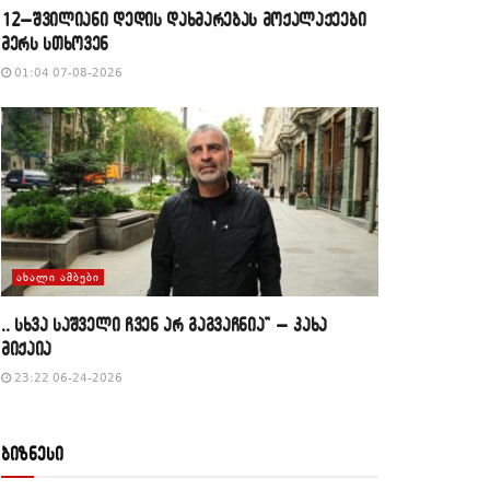
12–შვილიანი დედის დახმარებას მოქალაქეები
მერს სთხოვენ
01:04 07-08-2026
ᲐᲮᲐᲚᲘ ᲐᲛᲑᲔᲑᲘ
,, სხვა საშველი ჩვენ არ გაგვაჩნია” – კახა
მიქაია
23:22 06-24-2026
ბიზნესი