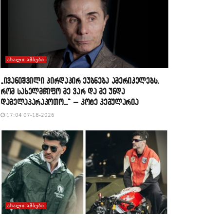
ᲐᲮᲐᲚᲘ ᲐᲛᲑᲔᲑᲘ
„ივანიშვილი პირდაპირ ეუბნება ამერიკელებს,
რომ სახელმწიფო მე ვარ და მე უნდა
დამელაპარაკოთო…“ – კოტე კემულარია
17:04 07-18-2026
ᲐᲮᲐᲚᲘ ᲐᲛᲑᲔᲑᲘ