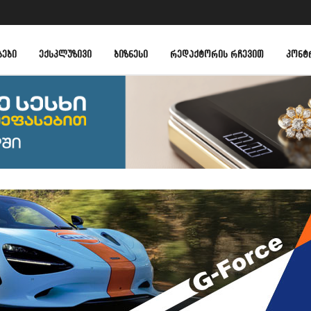
ᲑᲔᲑᲘ
ᲔᲥᲡᲙᲚᲣᲖᲘᲕᲘ
ᲑᲘᲖᲜᲔᲡᲘ
ᲠᲔᲓᲐᲥᲢᲝᲠᲘᲡ ᲠᲩᲔᲕᲘᲗ
ᲙᲝᲜᲢ