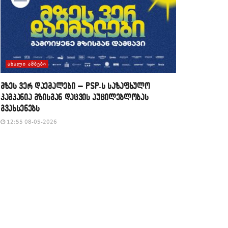
ᲐᲮᲐᲚᲘ ᲐᲛᲑᲔᲑᲘ
მზეს ვერ დაემალები – PSP-ს საზაფხულო
კამპანია მზისგან დაცვის აუცილებლობას
გვახსენებს
12:55 08-05-2026