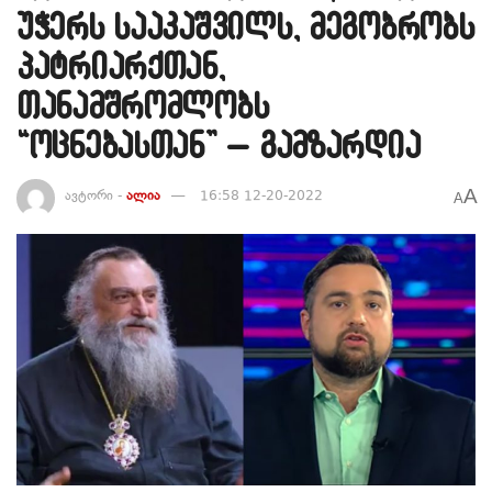
უჭერს სააკაშვილს, მეგობრობს
პატრიარქთან,
თანამშრომლობს
“ოცნებასთან” – გამზარდია
A
ავტორი -
ალია
16:58 12-20-2022
A