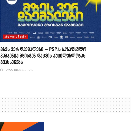
ᲐᲮᲐᲚᲘ ᲐᲛᲑᲔᲑᲘ
მზეს ვერ დაემალები – PSP-ს საზაფხულო
კამპანია მზისგან დაცვის აუცილებლობას
გვახსენებს
12:55 08-05-2026