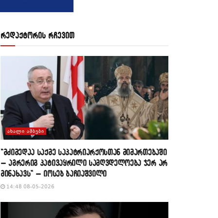
რედაქტორის რჩევით
ᲐᲮᲐᲚᲘ ᲐᲛᲑᲔᲑᲘ
“მძიმედაა საქმე საპატრიარქოსთან მიმართებაში
– აგრერიგ პატივაყრილი სამღვდელოება ჯერ არ
მინახავს” – იოსებ ბაჩიაშვილი
14:48 08-05-2026