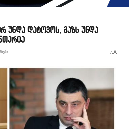
არ უნდა დატოვოს, გაზს უნდა
ანთარია
A
მბები
A