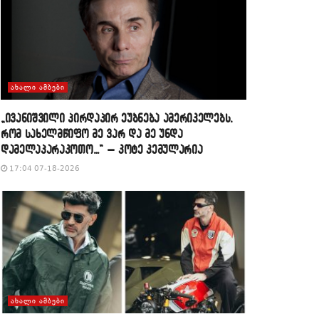
ᲐᲮᲐᲚᲘ ᲐᲛᲑᲔᲑᲘ
„ივანიშვილი პირდაპირ ეუბნება ამერიკელებს,
რომ სახელმწიფო მე ვარ და მე უნდა
დამელაპარაკოთო…“ – კოტე კემულარია
17:04 07-18-2026
ᲐᲮᲐᲚᲘ ᲐᲛᲑᲔᲑᲘ