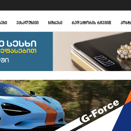
ᲑᲔᲑᲘ
ᲔᲥᲡᲙᲚᲣᲖᲘᲕᲘ
ᲑᲘᲖᲜᲔᲡᲘ
ᲠᲔᲓᲐᲥᲢᲝᲠᲘᲡ ᲠᲩᲔᲕᲘᲗ
ᲙᲝᲜᲢ