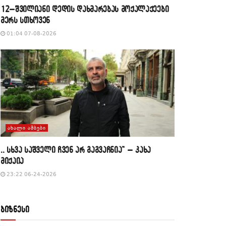
12–შვილიანი დედის დახმარებას მოქალაქეები
მერს სთხოვენ
01:04 07-08-2026
ᲐᲮᲐᲚᲘ ᲐᲛᲑᲔᲑᲘ
,, სხვა საშველი ჩვენ არ გაგვაჩნია” – კახა
მიქაია
23:22 06-24-2026
ბიზნესი