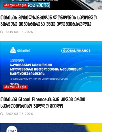
ᲐᲮᲐᲚᲘ ᲐᲛᲑᲔᲑᲘ
თიბისის მობილბანკიდან ლონდონის საფონდო
ბირჟაზე ინვესტირება უკვე ელემენტარულია
14:49 08-05-2026
ᲐᲮᲐᲚᲘ ᲐᲛᲑᲔᲑᲘ
თიბისიმ Global Finance-ისგან კიდევ ერთი
საერთაშორისო ჯილდო მიიღო
13:02 08-05-2026