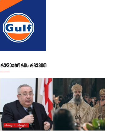
რედაქტორის რჩევით
ᲐᲮᲐᲚᲘ ᲐᲛᲑᲔᲑᲘ