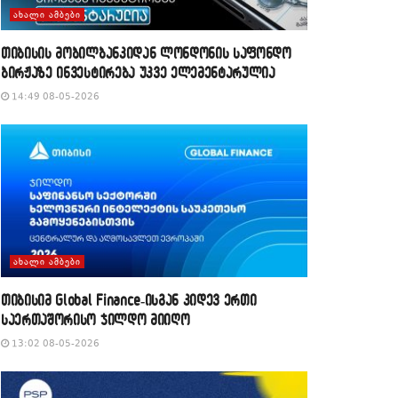
ᲐᲮᲐᲚᲘ ᲐᲛᲑᲔᲑᲘ
თიბისის მობილბანკიდან ლონდონის საფონდო
ბირჟაზე ინვესტირება უკვე ელემენტარულია
14:49 08-05-2026
ᲐᲮᲐᲚᲘ ᲐᲛᲑᲔᲑᲘ
თიბისიმ Global Finance-ისგან კიდევ ერთი
საერთაშორისო ჯილდო მიიღო
13:02 08-05-2026