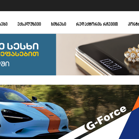
ᲑᲔᲑᲘ
ᲔᲥᲡᲙᲚᲣᲖᲘᲕᲘ
ᲑᲘᲖᲜᲔᲡᲘ
ᲠᲔᲓᲐᲥᲢᲝᲠᲘᲡ ᲠᲩᲔᲕᲘᲗ
ᲙᲝᲜᲢ