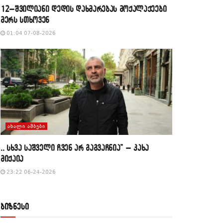
12–შვილიანი დედის დახმარებას მოქალაქეები
მერს სთხოვენ
01:04 07-08-2026
ᲐᲮᲐᲚᲘ ᲐᲛᲑᲔᲑᲘ
,, სხვა საშველი ჩვენ არ გაგვაჩნია” – კახა
მიქაია
23:22 06-24-2026
ბიზნესი