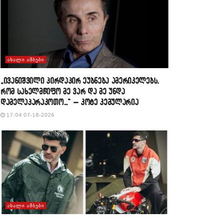
ᲐᲮᲐᲚᲘ ᲐᲛᲑᲔᲑᲘ
„ივანიშვილი პირდაპირ ეუბნება ამერიკელებს,
რომ სახელმწიფო მე ვარ და მე უნდა
დამელაპარაკოთო…“ – კოტე კემულარია
17:04 07-18-2026
ᲐᲮᲐᲚᲘ ᲐᲛᲑᲔᲑᲘ