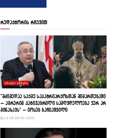
რედაქტორის რჩევით
ᲐᲮᲐᲚᲘ ᲐᲛᲑᲔᲑᲘ
“მძიმედაა საქმე საპატრიარქოსთან მიმართებაში
– აგრერიგ პატივაყრილი სამღვდელოება ჯერ არ
მინახავს” – იოსებ ბაჩიაშვილი
14:48 08-05-2026