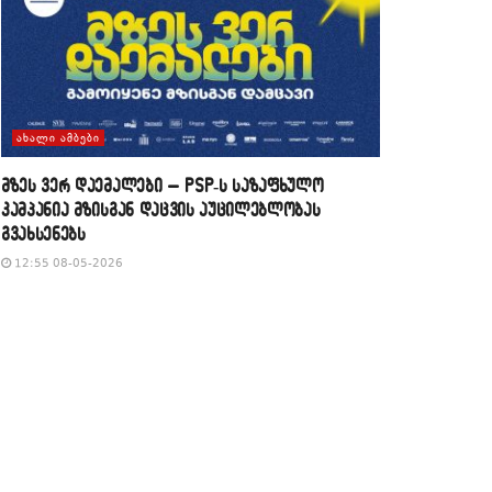
ᲐᲮᲐᲚᲘ ᲐᲛᲑᲔᲑᲘ
მზეს ვერ დაემალები – PSP-ს საზაფხულო
კამპანია მზისგან დაცვის აუცილებლობას
გვახსენებს
12:55 08-05-2026