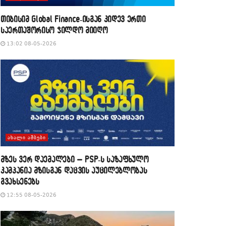
თიბისიმ Global Finance-ისგან კიდევ ერთი
საერთაშორისო ჯილდო მიიღო
13:02 08-05-2026
ᲐᲮᲐᲚᲘ ᲐᲛᲑᲔᲑᲘ
მზეს ვერ დაემალები – PSP-ს საზაფხულო
კამპანია მზისგან დაცვის აუცილებლობას
გვახსენებს
12:55 08-05-2026