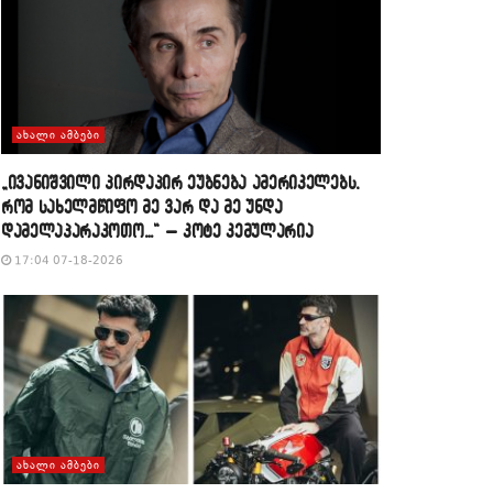
ᲐᲮᲐᲚᲘ ᲐᲛᲑᲔᲑᲘ
„ივანიშვილი პირდაპირ ეუბნება ამერიკელებს,
რომ სახელმწიფო მე ვარ და მე უნდა
დამელაპარაკოთო…“ – კოტე კემულარია
17:04 07-18-2026
ᲐᲮᲐᲚᲘ ᲐᲛᲑᲔᲑᲘ