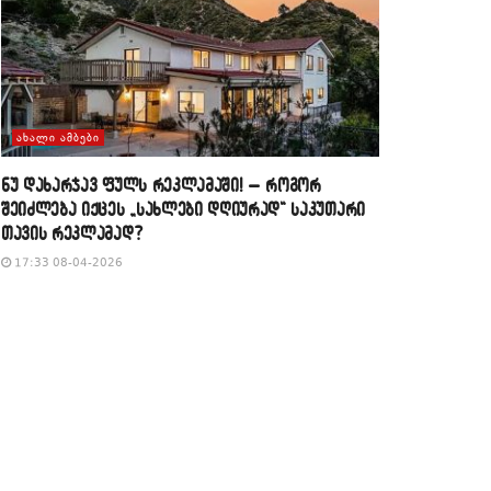
ᲐᲮᲐᲚᲘ ᲐᲛᲑᲔᲑᲘ
​ნუ დახარჯავ ფულს რეკლამაში! – როგორ
შეიძლება იქცეს „სახლები დღიურად“ საკუთარი
თავის რეკლამად?
17:33 08-04-2026