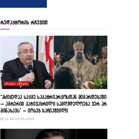
რედაქტორის რჩევით
ᲐᲮᲐᲚᲘ ᲐᲛᲑᲔᲑᲘ
“მძიმედაა საქმე საპატრიარქოსთან მიმართებაში
– აგრერიგ პატივაყრილი სამღვდელოება ჯერ არ
მინახავს” – იოსებ ბაჩიაშვილი
14:48 08-05-2026