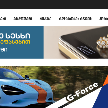
ᲑᲔᲑᲘ
ᲔᲥᲡᲙᲚᲣᲖᲘᲕᲘ
ᲑᲘᲖᲜᲔᲡᲘ
ᲠᲔᲓᲐᲥᲢᲝᲠᲘᲡ ᲠᲩᲔᲕᲘᲗ
ᲙᲝᲜᲢ