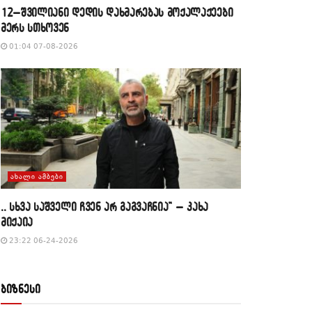
12–შვილიანი დედის დახმარებას მოქალაქეები
მერს სთხოვენ
01:04 07-08-2026
ᲐᲮᲐᲚᲘ ᲐᲛᲑᲔᲑᲘ
,, სხვა საშველი ჩვენ არ გაგვაჩნია” – კახა
მიქაია
23:22 06-24-2026
ბიზნესი