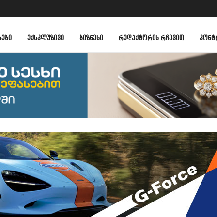
ᲑᲔᲑᲘ
ᲔᲥᲡᲙᲚᲣᲖᲘᲕᲘ
ᲑᲘᲖᲜᲔᲡᲘ
ᲠᲔᲓᲐᲥᲢᲝᲠᲘᲡ ᲠᲩᲔᲕᲘᲗ
ᲙᲝᲜᲢ