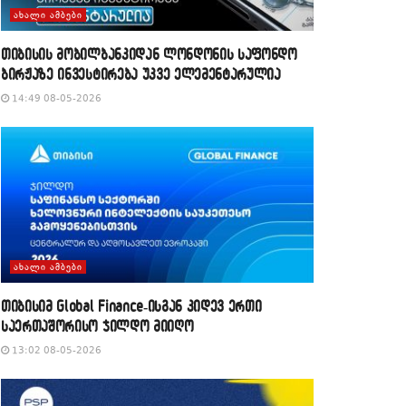
ᲐᲮᲐᲚᲘ ᲐᲛᲑᲔᲑᲘ
თიბისის მობილბანკიდან ლონდონის საფონდო
ბირჟაზე ინვესტირება უკვე ელემენტარულია
14:49 08-05-2026
ᲐᲮᲐᲚᲘ ᲐᲛᲑᲔᲑᲘ
თიბისიმ Global Finance-ისგან კიდევ ერთი
საერთაშორისო ჯილდო მიიღო
13:02 08-05-2026