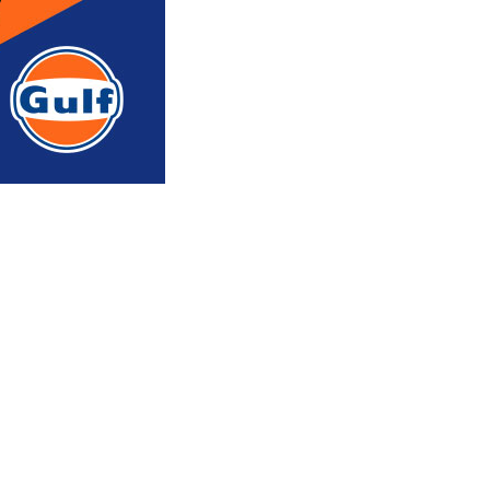
რედაქტორის რჩევით
ᲐᲮᲐᲚᲘ ᲐᲛᲑᲔᲑᲘ