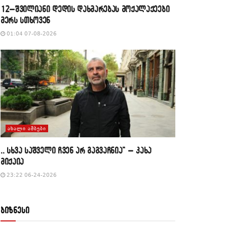
12–შვილიანი დედის დახმარებას მოქალაქეები
მერს სთხოვენ
01:04 07-08-2026
ᲐᲮᲐᲚᲘ ᲐᲛᲑᲔᲑᲘ
,, სხვა საშველი ჩვენ არ გაგვაჩნია” – კახა
მიქაია
23:22 06-24-2026
ბიზნესი