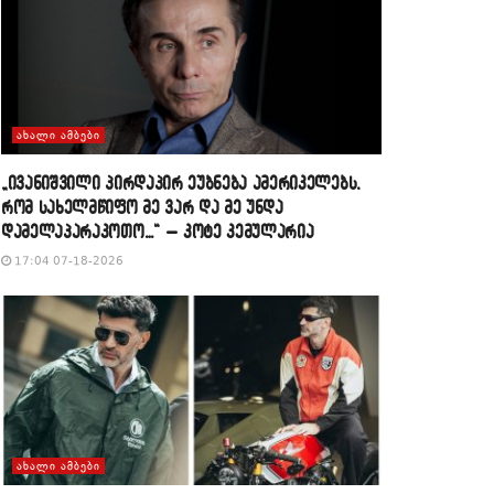
ᲐᲮᲐᲚᲘ ᲐᲛᲑᲔᲑᲘ
„ივანიშვილი პირდაპირ ეუბნება ამერიკელებს,
რომ სახელმწიფო მე ვარ და მე უნდა
დამელაპარაკოთო…“ – კოტე კემულარია
17:04 07-18-2026
ᲐᲮᲐᲚᲘ ᲐᲛᲑᲔᲑᲘ