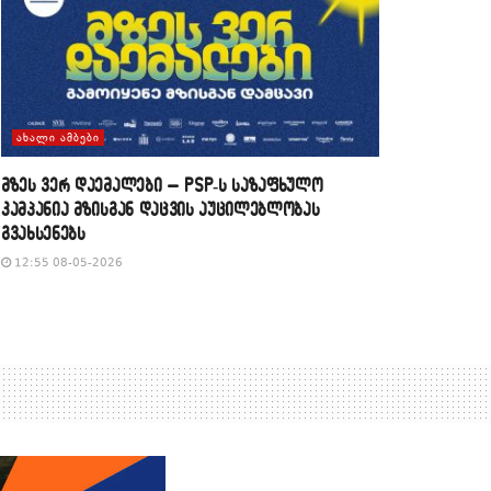
ᲐᲮᲐᲚᲘ ᲐᲛᲑᲔᲑᲘ
მზეს ვერ დაემალები – PSP-ს საზაფხულო
კამპანია მზისგან დაცვის აუცილებლობას
გვახსენებს
12:55 08-05-2026