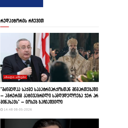
რედაქტორის რჩევით
ᲐᲮᲐᲚᲘ ᲐᲛᲑᲔᲑᲘ
“მძიმედაა საქმე საპატრიარქოსთან მიმართებაში
– აგრერიგ პატივაყრილი სამღვდელოება ჯერ არ
მინახავს” – იოსებ ბაჩიაშვილი
14:48 08-05-2026