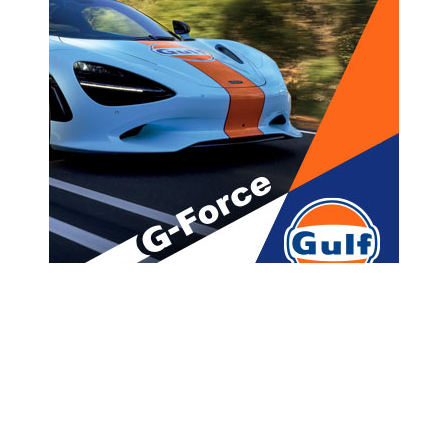
მთავარი
ახალი ამბები
,, ჩემზე დაწერა ეს ლექსი
ტარიელ ჭანტურიამ” – რას