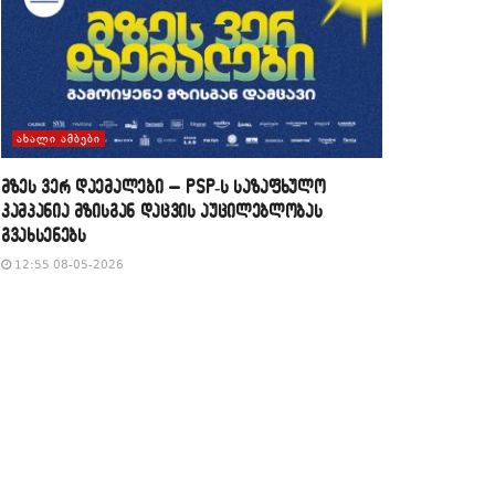
ᲐᲮᲐᲚᲘ ᲐᲛᲑᲔᲑᲘ
მზეს ვერ დაემალები – PSP-ს საზაფხულო
კამპანია მზისგან დაცვის აუცილებლობას
გვახსენებს
12:55 08-05-2026