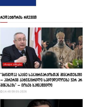
რედაქტორის რჩევით
ᲐᲮᲐᲚᲘ ᲐᲛᲑᲔᲑᲘ
“მძიმედაა საქმე საპატრიარქოსთან მიმართებაში
– აგრერიგ პატივაყრილი სამღვდელოება ჯერ არ
მინახავს” – იოსებ ბაჩიაშვილი
14:48 08-05-2026