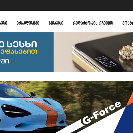
ᲑᲔᲑᲘ
ᲔᲥᲡᲙᲚᲣᲖᲘᲕᲘ
ᲑᲘᲖᲜᲔᲡᲘ
ᲠᲔᲓᲐᲥᲢᲝᲠᲘᲡ ᲠᲩᲔᲕᲘᲗ
ᲙᲝᲜᲢ