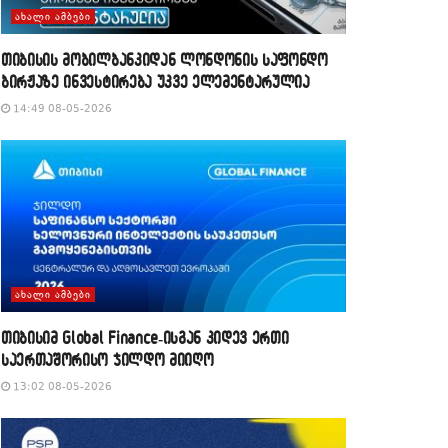
ᲐᲮᲐᲚᲘ ᲐᲛᲑᲔᲑᲘ
თიბისის მობილბანკიდან ლონდონის საფონდო
ბირჟაზე ინვესტირება უკვე ელემენტარულია
14:49 08-05-2026
ᲐᲮᲐᲚᲘ ᲐᲛᲑᲔᲑᲘ
თიბისიმ Global Finance-ისგან კიდევ ერთი
საერთაშორისო ჯილდო მიიღო
13:02 08-05-2026