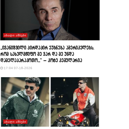
ᲐᲮᲐᲚᲘ ᲐᲛᲑᲔᲑᲘ
„ივანიშვილი პირდაპირ ეუბნება ამერიკელებს,
რომ სახელმწიფო მე ვარ და მე უნდა
დამელაპარაკოთო…“ – კოტე კემულარია
17:04 07-18-2026
ᲐᲮᲐᲚᲘ ᲐᲛᲑᲔᲑᲘ