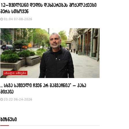
12–შვილიანი დედის დახმარებას მოქალაქეები
მერს სთხოვენ
01:04 07-08-2026
ᲐᲮᲐᲚᲘ ᲐᲛᲑᲔᲑᲘ
,, სხვა საშველი ჩვენ არ გაგვაჩნია” – კახა
მიქაია
23:22 06-24-2026
ბიზნესი