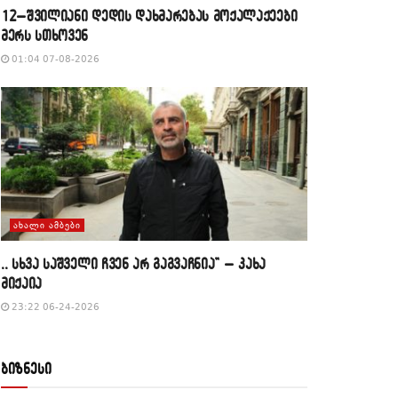
12–შვილიანი დედის დახმარებას მოქალაქეები
მერს სთხოვენ
01:04 07-08-2026
ᲐᲮᲐᲚᲘ ᲐᲛᲑᲔᲑᲘ
,, სხვა საშველი ჩვენ არ გაგვაჩნია” – კახა
მიქაია
23:22 06-24-2026
ბიზნესი