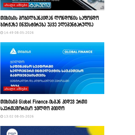
ᲐᲮᲐᲚᲘ ᲐᲛᲑᲔᲑᲘ
თიბისის მობილბანკიდან ლონდონის საფონდო
ბირჟაზე ინვესტირება უკვე ელემენტარულია
14:49 08-05-2026
ᲐᲮᲐᲚᲘ ᲐᲛᲑᲔᲑᲘ
თიბისიმ Global Finance-ისგან კიდევ ერთი
საერთაშორისო ჯილდო მიიღო
13:02 08-05-2026