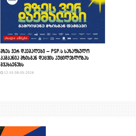
ᲐᲮᲐᲚᲘ ᲐᲛᲑᲔᲑᲘ
მზეს ვერ დაემალები – PSP-ს საზაფხულო
კამპანია მზისგან დაცვის აუცილებლობას
გვახსენებს
12:55 08-05-2026