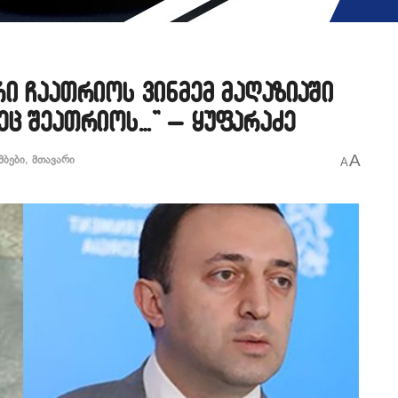
რი ჩაათრიოს ვინმემ მაღაზიაში
ეც შეათრიოს…” – ყუფარაძე
A
მბები
,
მთავარი
A