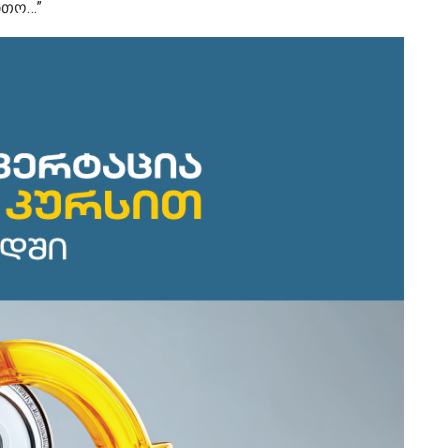
ბთო…”