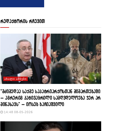
რედაქტორის რჩევით
ᲐᲮᲐᲚᲘ ᲐᲛᲑᲔᲑᲘ
“მძიმედაა საქმე საპატრიარქოსთან მიმართებაში
– აგრერიგ პატივაყრილი სამღვდელოება ჯერ არ
მინახავს” – იოსებ ბაჩიაშვილი
14:48 08-05-2026