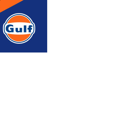
რედაქტორის რჩევით
ᲐᲮᲐᲚᲘ ᲐᲛᲑᲔᲑᲘ