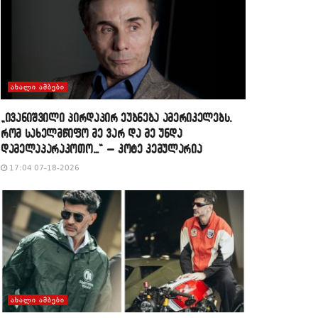
ᲐᲮᲐᲚᲘ ᲐᲛᲑᲔᲑᲘ
„ივანიშვილი პირდაპირ ეუბნება ამერიკელებს,
რომ სახელმწიფო მე ვარ და მე უნდა
დამელაპარაკოთო…“ – კოტე კემულარია
17:04 07-18-2026
ᲐᲮᲐᲚᲘ ᲐᲛᲑᲔᲑᲘ