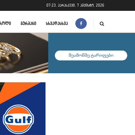
07:23, პარასკევი, 7 აგვისტო, 2026
ᲠᲝᲚᲘ
ᲒᲣᲠᲛᲐᲜᲘ
ᲡᲮᲕᲐᲓᲐᲡᲮᲕᲐ