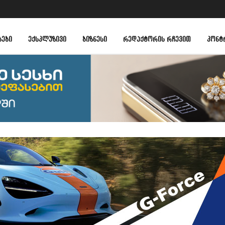
ᲑᲔᲑᲘ
ᲔᲥᲡᲙᲚᲣᲖᲘᲕᲘ
ᲑᲘᲖᲜᲔᲡᲘ
ᲠᲔᲓᲐᲥᲢᲝᲠᲘᲡ ᲠᲩᲔᲕᲘᲗ
ᲙᲝᲜᲢ