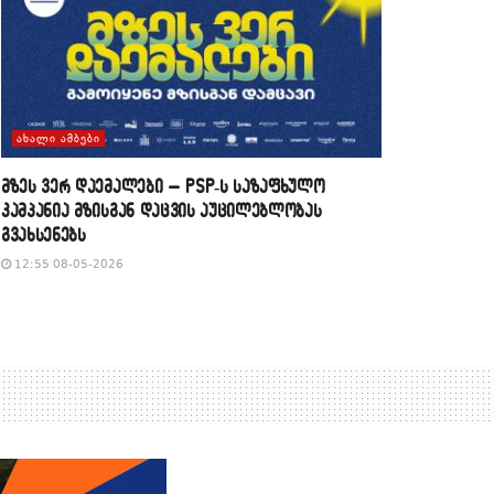
ᲐᲮᲐᲚᲘ ᲐᲛᲑᲔᲑᲘ
მზეს ვერ დაემალები – PSP-ს საზაფხულო
კამპანია მზისგან დაცვის აუცილებლობას
გვახსენებს
12:55 08-05-2026