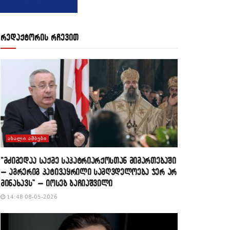
რედაქტორის რჩევით
ᲐᲮᲐᲚᲘ ᲐᲛᲑᲔᲑᲘ
“მძიმედაა საქმე საპატრიარქოსთან მიმართებაში
– აგრერიგ პატივაყრილი სამღვდელოება ჯერ არ
მინახავს” – იოსებ ბაჩიაშვილი
14:48 08-05-2026