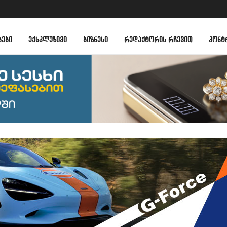
ᲑᲔᲑᲘ
ᲔᲥᲡᲙᲚᲣᲖᲘᲕᲘ
ᲑᲘᲖᲜᲔᲡᲘ
ᲠᲔᲓᲐᲥᲢᲝᲠᲘᲡ ᲠᲩᲔᲕᲘᲗ
ᲙᲝᲜᲢ