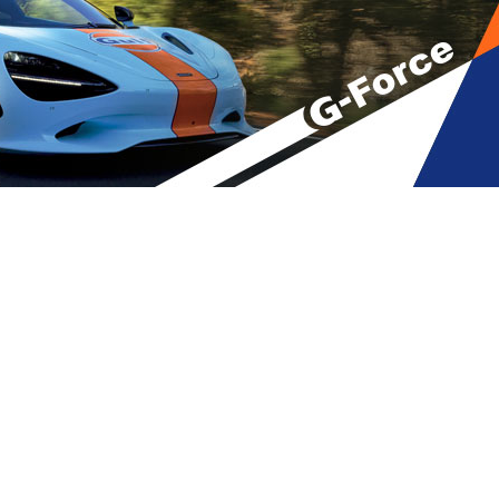
ეს
A
მბები
A