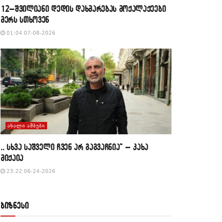
12–შვილიანი დედის დახმარებას მოქალაქეები
მერს სთხოვენ
01:04 07-08-2026
ᲐᲮᲐᲚᲘ ᲐᲛᲑᲔᲑᲘ
,, სხვა საშველი ჩვენ არ გაგვაჩნია” – კახა
მიქაია
23:22 06-24-2026
ბიზნესი