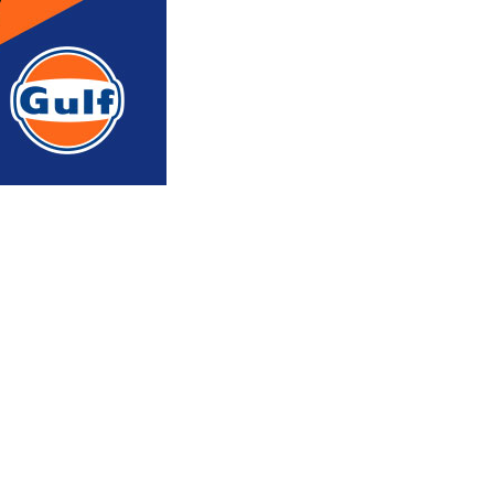
რედაქტორის რჩევით
ᲐᲮᲐᲚᲘ ᲐᲛᲑᲔᲑᲘ