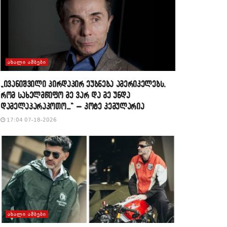
ᲐᲮᲐᲚᲘ ᲐᲛᲑᲔᲑᲘ
„ივანიშვილი პირდაპირ ეუბნება ამერიკელებს,
რომ სახელმწიფო მე ვარ და მე უნდა
დამელაპარაკოთო…“ – კოტე კემულარია
17:04 07-18-2026
ᲐᲮᲐᲚᲘ ᲐᲛᲑᲔᲑᲘ