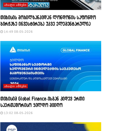
ᲐᲮᲐᲚᲘ ᲐᲛᲑᲔᲑᲘ
თიბისის მობილბანკიდან ლონდონის საფონდო
ბირჟაზე ინვესტირება უკვე ელემენტარულია
14:49 08-05-2026
ᲐᲮᲐᲚᲘ ᲐᲛᲑᲔᲑᲘ
თიბისიმ Global Finance-ისგან კიდევ ერთი
საერთაშორისო ჯილდო მიიღო
13:02 08-05-2026