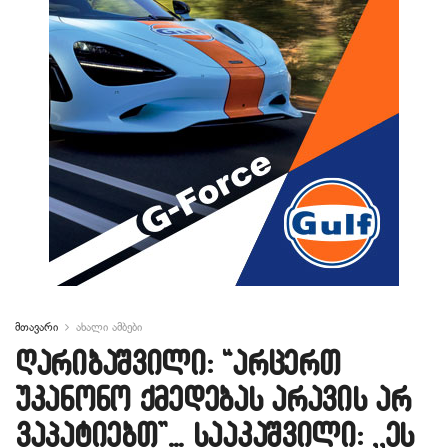
მთავარი
ახალი ამბები
ღარიბაშვილი: “არცერთ
უკანონო ქმედებას არავის არ
ვაპატიებთ”… სააკაშვილი: ,,ეს