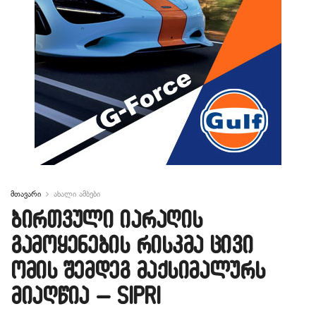
მთავარი
ახალი ამბები
ბირთვული იარაღის
გამოყენების რისკმა ცივი
ომის შემდეგ მაქსიმალურს
მიაღწია – SIPRI