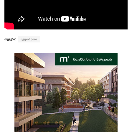
თეგები:
ავღანეთი