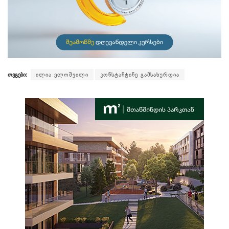
თეგები:
ილია ელოშვილი
კონსტანტინე გამსახურდია