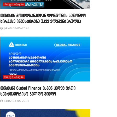
ᲐᲮᲐᲚᲘ ᲐᲛᲑᲔᲑᲘ
თიბისის მობილბანკიდან ლონდონის საფონდო
ბირჟაზე ინვესტირება უკვე ელემენტარულია
14:49 08-05-2026
ᲐᲮᲐᲚᲘ ᲐᲛᲑᲔᲑᲘ
თიბისიმ Global Finance-ისგან კიდევ ერთი
საერთაშორისო ჯილდო მიიღო
13:02 08-05-2026