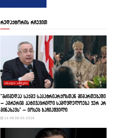
რედაქტორის რჩევით
ᲐᲮᲐᲚᲘ ᲐᲛᲑᲔᲑᲘ
“მძიმედაა საქმე საპატრიარქოსთან მიმართებაში
– აგრერიგ პატივაყრილი სამღვდელოება ჯერ არ
მინახავს” – იოსებ ბაჩიაშვილი
14:48 08-05-2026