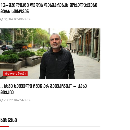
12–შვილიანი დედის დახმარებას მოქალაქეები
მერს სთხოვენ
01:04 07-08-2026
ᲐᲮᲐᲚᲘ ᲐᲛᲑᲔᲑᲘ
,, სხვა საშველი ჩვენ არ გაგვაჩნია” – კახა
მიქაია
23:22 06-24-2026
ბიზნესი