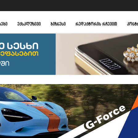
ᲑᲔᲑᲘ
ᲔᲥᲡᲙᲚᲣᲖᲘᲕᲘ
ᲑᲘᲖᲜᲔᲡᲘ
ᲠᲔᲓᲐᲥᲢᲝᲠᲘᲡ ᲠᲩᲔᲕᲘᲗ
ᲙᲝᲜᲢ