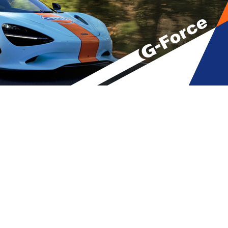
 სიტყვები – „ხაჭაპური“ და
ლი
A
მბები
,
სხვადასხვა
A