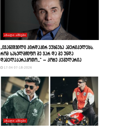
ᲐᲮᲐᲚᲘ ᲐᲛᲑᲔᲑᲘ
„ივანიშვილი პირდაპირ ეუბნება ამერიკელებს,
რომ სახელმწიფო მე ვარ და მე უნდა
დამელაპარაკოთო…“ – კოტე კემულარია
17:04 07-18-2026
ᲐᲮᲐᲚᲘ ᲐᲛᲑᲔᲑᲘ