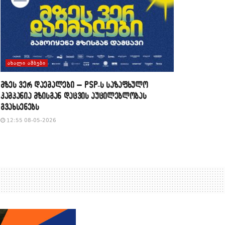
ᲐᲮᲐᲚᲘ ᲐᲛᲑᲔᲑᲘ
მზეს ვერ დაემალები – PSP-ს საზაფხულო
კამპანია მზისგან დაცვის აუცილებლობას
გვახსენებს
12:55 08-05-2026