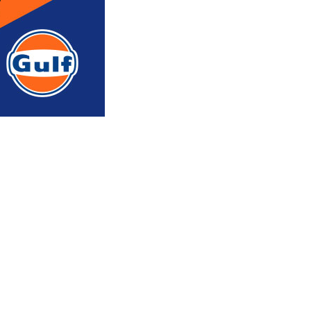
რედაქტორის რჩევით
ᲐᲮᲐᲚᲘ ᲐᲛᲑᲔᲑᲘ