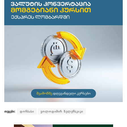
თეგები:
დონბასი
ვოლოდიმირ ზელენსკიკი