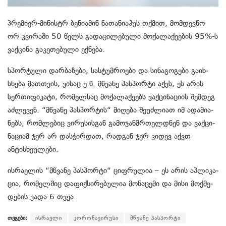
პრე­მი­ერ-მი­ნის­ტრ ბე­ნი­ა­მინ ნა­თა­ნი­აჰუს თქმით, მომ­დევ­ნო
ორ კვი­რა­ში 50 წელს გა­და­ცი­ლე­ბუ­ლი მო­ქა­ლა­ქე­ე­ბის 95%-ს
ვაქ­ცი­ნა გა­კე­თე­ბუ­ლი ექ­ნე­ბა.
სპორ­ტუ­ლი დარ­ბა­ზე­ბი, სას­ტუმ­რო­ე­ბი და სი­ნა­გო­გე­ბი გა­იხ­
სნე­ბა მათ­თვის, ვი­საც ე.წ. მწვა­ნე პას­პორ­ტი აქვს, ეს არის
სერ­თი­ფი­კა­ტი, რო­მელ­საც მო­ქა­ლა­ქე­ებს ვაქ­ცი­ნა­ცი­ის შემ­დეგ
აძ­ლე­ვენ. “მწვა­ნე პას­პორ­ტის“ მი­ღე­ბა შე­უძ­ლი­ათ იმ ადა­მი­ა­
ნებს, რომ­ლე­ბიც ვირუ­სის­გან გა­მო­ჯან­მრთელ­დნენ და ვაქ­ცი­
ნა­ცი­ამ ჯერ არ დასჭირდათ, რადგან ჯერ კიდევ აქვთ
ანტისხეულები.
ისრაელის “მწვა­ნე პას­პორ­ტი“ ციფ­რუ­ლია – ეს არის აპ­ლი­კა­
ცია, რომელშიც დაფიქსირებულია მონაცემი და მისი მოქ­მე­
დე­ბის ვადა 6 თვეა.
თეგები:
ისრაელი
კორონავირუსი
მწვანე პასპორტი