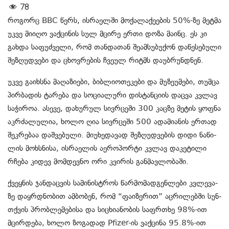
78
რო­გორც BBC წერს, ისრაელში მო­ქა­ლა­ქე­ე­ბის 50%-ზე მეტ­მა
უკვე მი­ი­ღო ვაქ­ცი­ნის სულ მცი­რე ერთი დოზა მა­ინც. ეს კი
გახ­და სა­ფუძ­ვე­ლი, რომ თან­და­თან შე­ამ­სუ­ბუ­ქონ და­წე­სე­ბუ­ლი
შე­ზღუდ­ვე­ბი და ცხოვ­რე­ბის ჩვე­ულ რიტმს და­უბ­რუნ­დნენ.
უკვე გა­იხ­სნა მა­ღა­ზი­ე­ბი, ბიბ­ლი­ო­თე­კე­ბი და მუ­ზე­უ­მე­ბი, თუმ­ცა
პირ­ბა­დის ტა­რე­ბა და სო­ცი­ა­ლუ­რი დის­ტან­ცი­ის დაც­ვა კვლავ
სა­ჭი­როა. ასევე, და­ხუ­რულ სივ­რცე­ში 300 კაც­ზე მე­ტის ყოფ­ნა
აკ­რძა­ლუ­ლია, ხოლო ღია სივ­რცე­ში 500 ადა­მი­ა­ნის ერ­თად
შეკ­რე­ბაა დაშ­ვე­ბუ­ლი. მი­უ­ხე­და­ვად შე­ზღუდ­ვე­ბის დიდი ნა­წი­
ლის მოხ­სნი­სა, ის­რა­ე­ლის აე­რო­პორ­ტი კვლავ და­კე­ტი­ლი
რჩე­ბა კი­დევ მომ­დევ­ნო ორი კვი­რის გან­მავ­ლო­ბა­ში.
ქვეყ­ნის ჯან­დაც­ვის სა­მი­ნის­ტროს წარ­მო­მად­გენ­ლე­ბი კვლე­ვა­
ზე დაყ­რდნო­ბით ამ­ბო­ბენ, რომ “ფა­ი­ზე­რით” აც­რი­ლებ­ში სუნ­
თქვის პრობ­ლე­მე­ბი­სა და სი­ცხი­ა­ნო­ბის საფრ­თხე 98%-ით
მცირ­დე­ბა, ხოლო ზო­გა­დად Pfizer-ის ვაქ­ცი­ნა 95.8%-ით