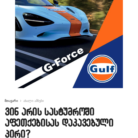
მთავარი
ახალი ამბები
ვინ არის სასტუმროში
აფეთქებისას დაკავებული
პირი?