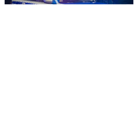
261
პოლონეთში, ერთ-ერთ საწარმოში ქართველი კაცი
დაიღუპა.
“გურია ნიუსის”
ინფორმაციით, გარდაცვლილი,
სავარაუდოდ, ოზურგეთის მკვიდრია.
გამოცემა წყაროზე დაყრდნობით წერს, რომ 43 წლამდე
კაცი სამსახურში, სავარაუდოდ, გულის შეტევით დაიღუპა.
ჯერჯერობით უცნობია, როდის გადმოასვენებენ ცხედარს
სამშობლოში.