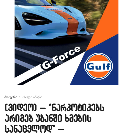
მთავარი
ახალი ამბები
(ვიდეო) – “ნარკოტიკებს
არიგებ უბანში ხმების
სანაცვლოდ” –