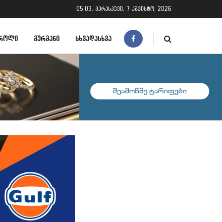
05:03, პარასკევი, 7 აგვისტო, 2026
ᲠᲝᲚᲘ
ᲒᲣᲠᲛᲐᲜᲘ
ᲡᲮᲕᲐᲓᲐᲡᲮᲕᲐ