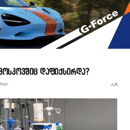
 მოსკოვშიც დაფიქსირდა?
A
მბები
A