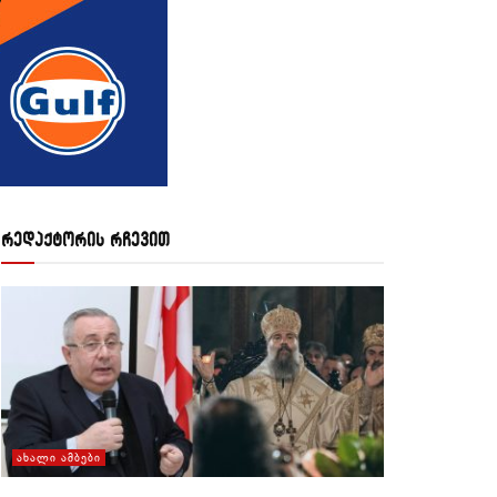
რედაქტორის რჩევით
ᲐᲮᲐᲚᲘ ᲐᲛᲑᲔᲑᲘ