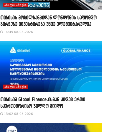
ᲐᲮᲐᲚᲘ ᲐᲛᲑᲔᲑᲘ
თიბისის მობილბანკიდან ლონდონის საფონდო
ბირჟაზე ინვესტირება უკვე ელემენტარულია
14:49 08-05-2026
ᲐᲮᲐᲚᲘ ᲐᲛᲑᲔᲑᲘ
თიბისიმ Global Finance-ისგან კიდევ ერთი
საერთაშორისო ჯილდო მიიღო
13:02 08-05-2026