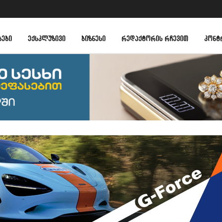
ᲑᲔᲑᲘ
ᲔᲥᲡᲙᲚᲣᲖᲘᲕᲘ
ᲑᲘᲖᲜᲔᲡᲘ
ᲠᲔᲓᲐᲥᲢᲝᲠᲘᲡ ᲠᲩᲔᲕᲘᲗ
ᲙᲝᲜᲢ