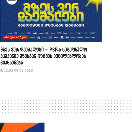
ᲐᲮᲐᲚᲘ ᲐᲛᲑᲔᲑᲘ
მზეს ვერ დაემალები – PSP-ს საზაფხულო
კამპანია მზისგან დაცვის აუცილებლობას
გვახსენებს
12:55 08-05-2026