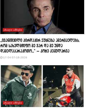
ᲐᲮᲐᲚᲘ ᲐᲛᲑᲔᲑᲘ
„ივანიშვილი პირდაპირ ეუბნება ამერიკელებს,
რომ სახელმწიფო მე ვარ და მე უნდა
დამელაპარაკოთო…“ – კოტე კემულარია
17:04 07-18-2026
ᲐᲮᲐᲚᲘ ᲐᲛᲑᲔᲑᲘ