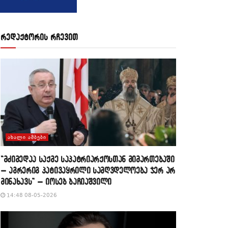
რედაქტორის რჩევით
ᲐᲮᲐᲚᲘ ᲐᲛᲑᲔᲑᲘ
“მძიმედაა საქმე საპატრიარქოსთან მიმართებაში
– აგრერიგ პატივაყრილი სამღვდელოება ჯერ არ
მინახავს” – იოსებ ბაჩიაშვილი
14:48 08-05-2026