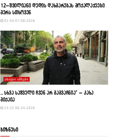
12–შვილიანი დედის დახმარებას მოქალაქეები
მერს სთხოვენ
01:04 07-08-2026
ᲐᲮᲐᲚᲘ ᲐᲛᲑᲔᲑᲘ
,, სხვა საშველი ჩვენ არ გაგვაჩნია” – კახა
მიქაია
23:22 06-24-2026
ბიზნესი