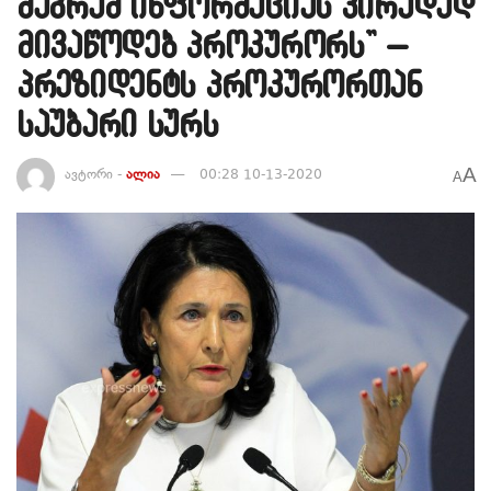
მაგრამ ინფორმაციას პირადად
მივაწოდებ პროკურორს” –
პრეზიდენტს პროკურორთან
საუბარი სურს
A
ავტორი -
ალია
00:28 10-13-2020
A