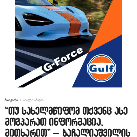
მთავარი
ახალი ამბები
“თუ სახელმწიფომ თქვენც ასე
მოგპარათ ინფორმაცია,
მითხარით” – ბაჩალიაშვილის