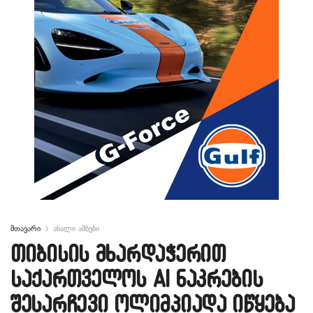
მთავარი
ახალი ამბები
თიბისის მხარდაჭერით
საქართველოს AI ნაკრების
შესარჩევი ოლიმპიადა იწყება