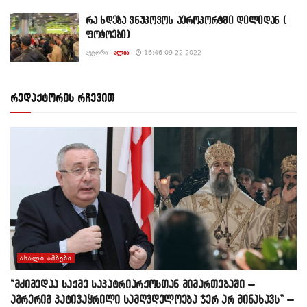
რა ხდება ვნუკოვოს აეროპორტში დილიდან (
ფოტოები)
ᲐᲕᲢᲝᲠᲘ -
ᲐᲚᲘᲐ
16:46 09-22-2022
რედაქტორის რჩევით
ᲐᲮᲐᲚᲘ ᲐᲛᲑᲔᲑᲘ
“მძიმედაა საქმე საპატრიარქოსთან მიმართებაში –
აგრერიგ პატივაყრილი სამღვდელოება ჯერ არ მინახავს” –