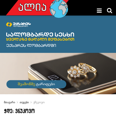
მთავარი
თეგები
ვნუკოვო
ჭდე:
ვნუკოვო