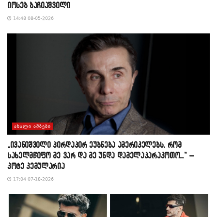
იოსებ ბაჩიაშვილი
14:48 08-05-2026
ᲐᲮᲐᲚᲘ ᲐᲛᲑᲔᲑᲘ
„ივანიშვილი პირდაპირ ეუბნება ამერიკელებს, რომ
სახელმწიფო მე ვარ და მე უნდა დამელაპარაკოთო…“ –
კოტე კემულარია
17:04 07-18-2026