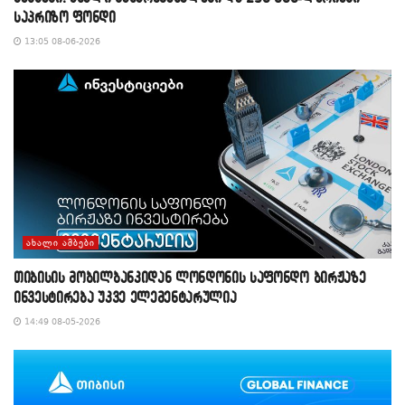
საპრიზო ფონდი
13:05 08-06-2026
ᲐᲮᲐᲚᲘ ᲐᲛᲑᲔᲑᲘ
თიბისის მობილბანკიდან ლონდონის საფონდო ბირჟაზე
ინვესტირება უკვე ელემენტარულია
14:49 08-05-2026