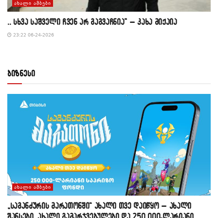
ᲐᲮᲐᲚᲘ ᲐᲛᲑᲔᲑᲘ
,, სხვა საშველი ჩვენ არ გაგვაჩნია” – კახა მიქაია
23:22 06-24-2026
ბიზნესი
ᲐᲮᲐᲚᲘ ᲐᲛᲑᲔᲑᲘ
„საგანძურის მარათონში“ ახალი თვე დაიწყო – ახალი
შანსები, ახალი გამარჯვებულები და 250 000-ლარიანი