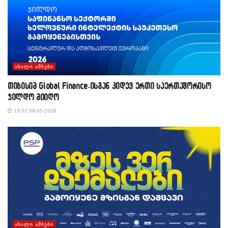
ᲐᲮᲐᲚᲘ ᲐᲛᲑᲔᲑᲘ
თიბისიმ Global Finance-ისგან კიდევ ერთი საერთაშორისო
ჯილდო მიიღო
13:02 08-05-2026
ᲐᲮᲐᲚᲘ ᲐᲛᲑᲔᲑᲘ