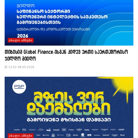
ᲐᲮᲐᲚᲘ ᲐᲛᲑᲔᲑᲘ
თიბისიმ Global Finance-ისგან კიდევ ერთი საერთაშორისო
ჯილდო მიიღო
13:02 08-05-2026
ᲐᲮᲐᲚᲘ ᲐᲛᲑᲔᲑᲘ