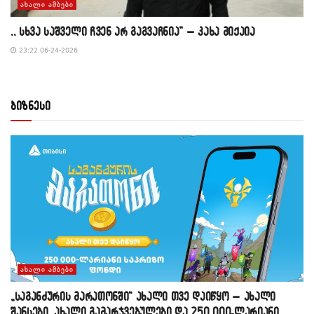
ᲐᲮᲐᲚᲘ ᲐᲛᲑᲔᲑᲘ
,, სხვა საშველი ჩვენ არ გაგვაჩნია” – კახა მიქაია
23:22 06-24-2026
ბიზნესი
ᲐᲮᲐᲚᲘ ᲐᲛᲑᲔᲑᲘ
„საგანძურის მარათონში“ ახალი თვე დაიწყო – ახალი
შანსები, ახალი გამარჯვებულები და 250 000-ლარიანი