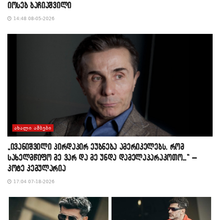
იოსებ ბაჩიაშვილი
14:48 08-05-2026
ᲐᲮᲐᲚᲘ ᲐᲛᲑᲔᲑᲘ
„ივანიშვილი პირდაპირ ეუბნება ამერიკელებს, რომ
სახელმწიფო მე ვარ და მე უნდა დამელაპარაკოთო…“ –
კოტე კემულარია
17:04 07-18-2026