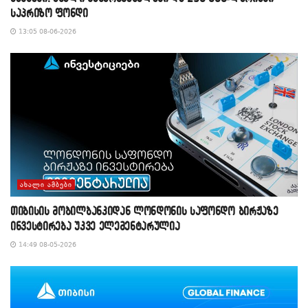
საპრიზო ფონდი
13:05 08-06-2026
ᲐᲮᲐᲚᲘ ᲐᲛᲑᲔᲑᲘ
თიბისის მობილბანკიდან ლონდონის საფონდო ბირჟაზე
ინვესტირება უკვე ელემენტარულია
14:49 08-05-2026