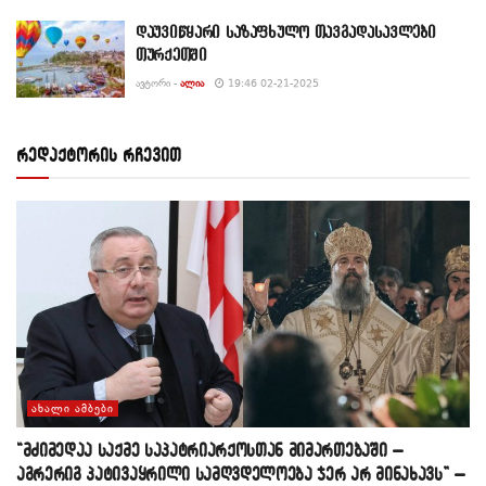
დაუვიწყარი საზაფხულო თავგადასავლები
თურქეთში
ᲐᲕᲢᲝᲠᲘ -
ᲐᲚᲘᲐ
19:46 02-21-2025
რედაქტორის რჩევით
ᲐᲮᲐᲚᲘ ᲐᲛᲑᲔᲑᲘ
“მძიმედაა საქმე საპატრიარქოსთან მიმართებაში –
აგრერიგ პატივაყრილი სამღვდელოება ჯერ არ მინახავს” –