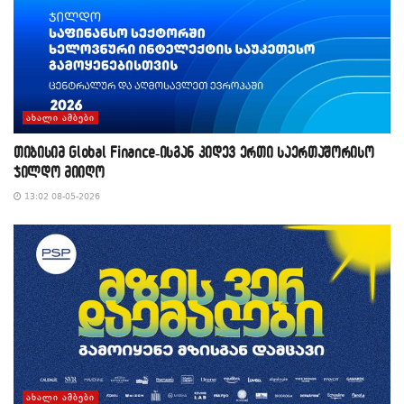
ᲐᲮᲐᲚᲘ ᲐᲛᲑᲔᲑᲘ
თიბისიმ Global Finance-ისგან კიდევ ერთი საერთაშორისო
ჯილდო მიიღო
13:02 08-05-2026
ᲐᲮᲐᲚᲘ ᲐᲛᲑᲔᲑᲘ