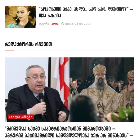
“ჯოჯოხეთი აქაა, ახლა… სად ხარ, ღმერთო?” –
თეა ხასაია
ᲐᲕᲢᲝᲠᲘ -
ᲐᲚᲘᲐ
00:36 05-04-2022
რედაქტორის რჩევით
ᲐᲮᲐᲚᲘ ᲐᲛᲑᲔᲑᲘ
“მძიმედაა საქმე საპატრიარქოსთან მიმართებაში –
აგრერიგ პატივაყრილი სამღვდელოება ჯერ არ მინახავს” –