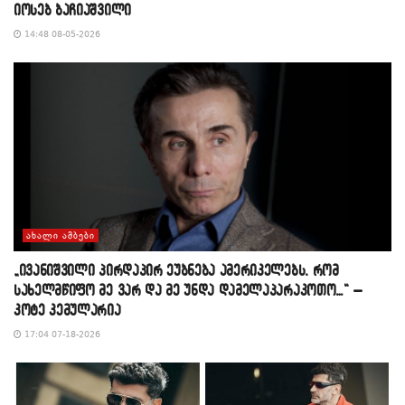
იოსებ ბაჩიაშვილი
14:48 08-05-2026
ᲐᲮᲐᲚᲘ ᲐᲛᲑᲔᲑᲘ
„ივანიშვილი პირდაპირ ეუბნება ამერიკელებს, რომ
სახელმწიფო მე ვარ და მე უნდა დამელაპარაკოთო…“ –
კოტე კემულარია
17:04 07-18-2026