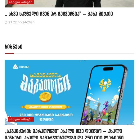
ᲐᲮᲐᲚᲘ ᲐᲛᲑᲔᲑᲘ
,, სხვა საშველი ჩვენ არ გაგვაჩნია” – კახა მიქაია
23:22 06-24-2026
ბიზნესი
ᲐᲮᲐᲚᲘ ᲐᲛᲑᲔᲑᲘ
„საგანძურის მარათონში“ ახალი თვე დაიწყო – ახალი
შანსები, ახალი გამარჯვებულები და 250 000-ლარიანი