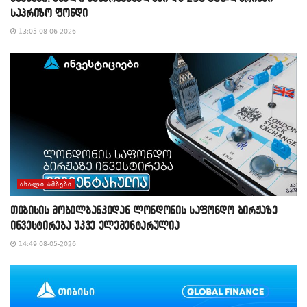
საპრიზო ფონდი
13:05 08-06-2026
ᲐᲮᲐᲚᲘ ᲐᲛᲑᲔᲑᲘ
თიბისის მობილბანკიდან ლონდონის საფონდო ბირჟაზე
ინვესტირება უკვე ელემენტარულია
14:49 08-05-2026