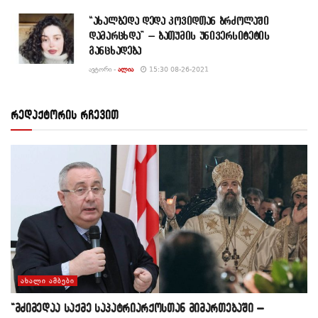
“ახალბედა დედა კოვიდთან ბრძოლაში
დამარცხდა” – ბათუმის უნივერსიტეტის
განცხადება
ᲐᲕᲢᲝᲠᲘ -
ᲐᲚᲘᲐ
15:30 08-26-2021
რედაქტორის რჩევით
ᲐᲮᲐᲚᲘ ᲐᲛᲑᲔᲑᲘ
“მძიმედაა საქმე საპატრიარქოსთან მიმართებაში –