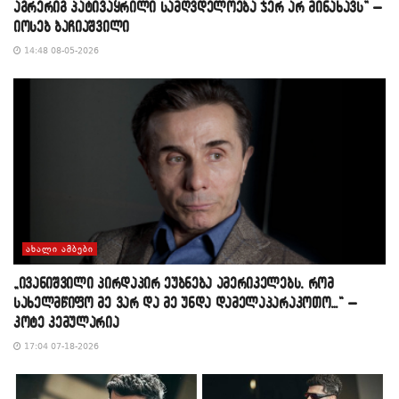
აგრერიგ პატივაყრილი სამღვდელოება ჯერ არ მინახავს” –
იოსებ ბაჩიაშვილი
14:48 08-05-2026
ᲐᲮᲐᲚᲘ ᲐᲛᲑᲔᲑᲘ
„ივანიშვილი პირდაპირ ეუბნება ამერიკელებს, რომ
სახელმწიფო მე ვარ და მე უნდა დამელაპარაკოთო…“ –
კოტე კემულარია
17:04 07-18-2026