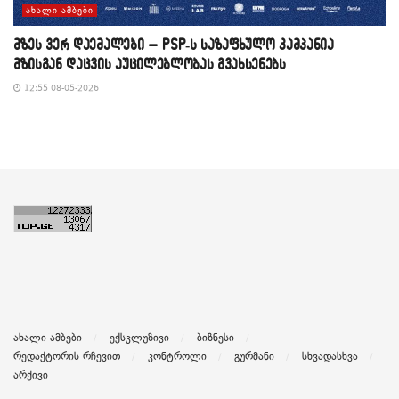
ᲐᲮᲐᲚᲘ ᲐᲛᲑᲔᲑᲘ
მზეს ვერ დაემალები – PSP-ს საზაფხულო კამპანია
მზისგან დაცვის აუცილებლობას გვახსენებს
12:55 08-05-2026
ახალი ამბები
ექსკლუზივი
ბიზნესი
რედაქტორის რჩევით
კონტროლი
გურმანი
სხვადასხვა
არქივი