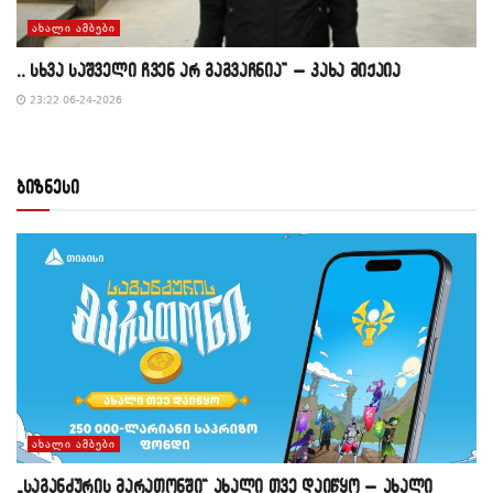
ᲐᲮᲐᲚᲘ ᲐᲛᲑᲔᲑᲘ
,, სხვა საშველი ჩვენ არ გაგვაჩნია” – კახა მიქაია
23:22 06-24-2026
ბიზნესი
ᲐᲮᲐᲚᲘ ᲐᲛᲑᲔᲑᲘ
„საგანძურის მარათონში“ ახალი თვე დაიწყო – ახალი