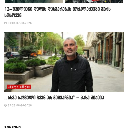
12–შვილიანი დედის დახმარებას მოქალაქეები მერს
სთხოვენ
01:04 07-08-2026
ᲐᲮᲐᲚᲘ ᲐᲛᲑᲔᲑᲘ
,, სხვა საშველი ჩვენ არ გაგვაჩნია” – კახა მიქაია
23:22 06-24-2026
ბიზნესი