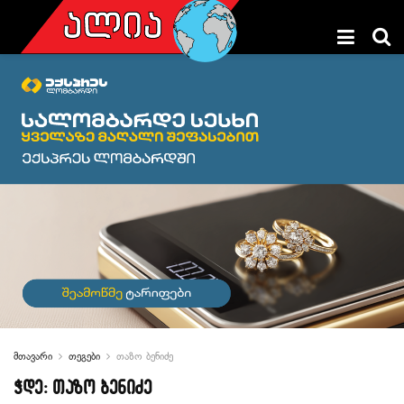
მთავარი
თეგები
თაზო ბენიძე
ჭდე:
თაზო ბენიძე