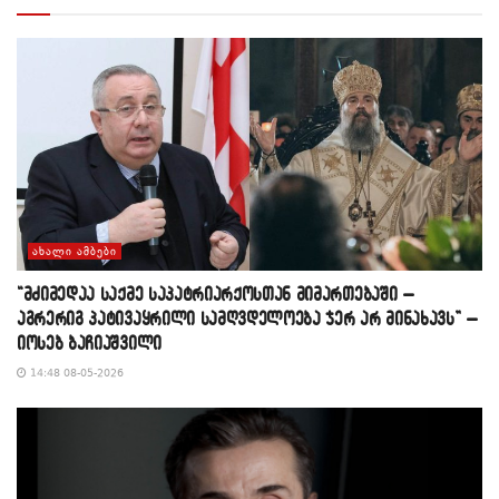
ᲐᲮᲐᲚᲘ ᲐᲛᲑᲔᲑᲘ
“მძიმედაა საქმე საპატრიარქოსთან მიმართებაში –
აგრერიგ პატივაყრილი სამღვდელოება ჯერ არ მინახავს” –
იოსებ ბაჩიაშვილი
14:48 08-05-2026