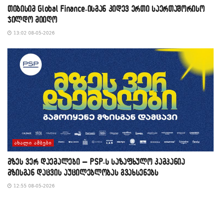
თიბისიმ Global Finance-ისგან კიდევ ერთი საერთაშორისო
ჯილდო მიიღო
13:02 08-05-2026
ᲐᲮᲐᲚᲘ ᲐᲛᲑᲔᲑᲘ
მზეს ვერ დაემალები – PSP-ს საზაფხულო კამპანია
მზისგან დაცვის აუცილებლობას გვახსენებს
12:55 08-05-2026