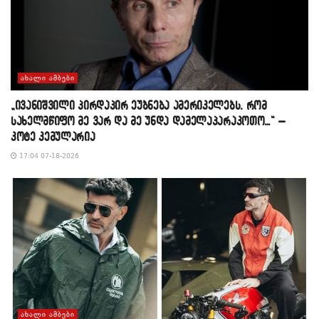
ᲐᲮᲐᲚᲘ ᲐᲛᲑᲔᲑᲘ
„ივანიშვილი პირდაპირ ეუბნება ამერიკელებს, რომ
სახელმწიფო მე ვარ და მე უნდა დამელაპარაკოთო…“ –
კოტე კემულარია
17:04 07-18-2026
ᲐᲮᲐᲚᲘ ᲐᲛᲑᲔᲑᲘ