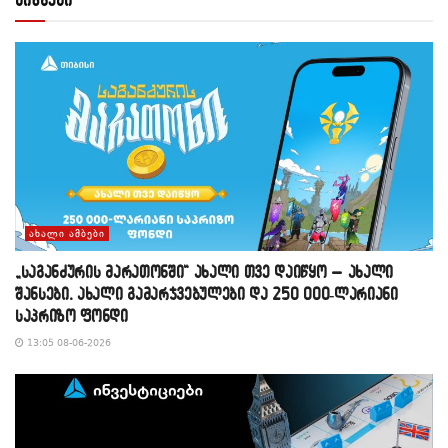
ᲐᲮᲐᲚᲘ ᲐᲛᲑᲔᲑᲘ
„საგანძურის მარათონში“ ახალი თვე დაიწყო – ახალი
შანსები, ახალი გამარჯვებულები და 250 000-ლარიანი
საპრიზო ფონდი
13:05 08-06-2026