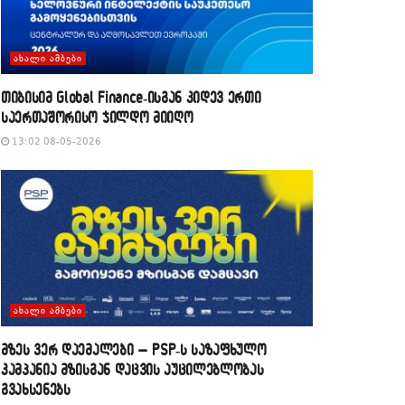
ᲐᲮᲐᲚᲘ ᲐᲛᲑᲔᲑᲘ
თიბისიმ Global Finance-ისგან კიდევ ერთი
საერთაშორისო ჯილდო მიიღო
13:02 08-05-2026
ᲐᲮᲐᲚᲘ ᲐᲛᲑᲔᲑᲘ
მზეს ვერ დაემალები – PSP-ს საზაფხულო
კამპანია მზისგან დაცვის აუცილებლობას
გვახსენებს