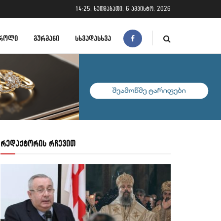
14:25, ხუთშაბათი, 6 აგვისტო, 2026
ᲠᲝᲚᲘ
ᲒᲣᲠᲛᲐᲜᲘ
ᲡᲮᲕᲐᲓᲐᲡᲮᲕᲐ
რედაქტორის რჩევით