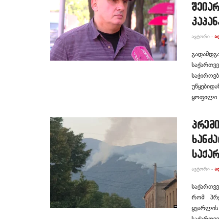
შეია
კაპან
ᲐᲕᲢᲝᲠᲘ -
Ა
გადამდგა
საქართვე
საჭიროებ
უწყებიდა
ყოფილი უ
პრემი
ხანძა
საქა
ᲐᲕᲢᲝᲠᲘ -
Ა
საქართვე
რომ პრე
ყვარლის 
საქართვე