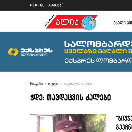
რეკლამა
კონტაქტი
ᲐᲮᲐᲚᲘ ᲐᲛ
მთავარი
თეგები
თავდაცვის ძალები
ჭდე:
თავდაცვის ძალები
“ბიუჯ
გააჩნ