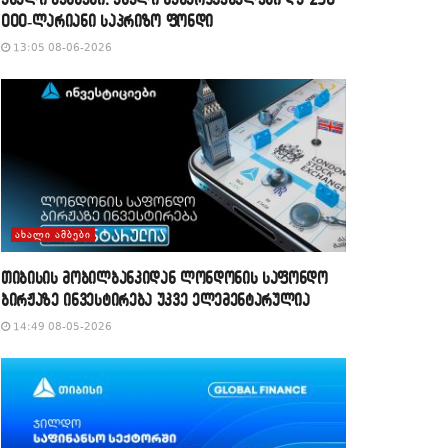
000-ლარიანი საპრიზო ფონდი
13:05 08-06-2026
ᲐᲮᲐᲚᲘ ᲐᲛᲑᲔᲑᲘ
თიბისის მობილბანკიდან ლონდონის საფონდო
ბირჟაზე ინვესტირება უკვე ელემენტარულია
14:49 08-05-2026