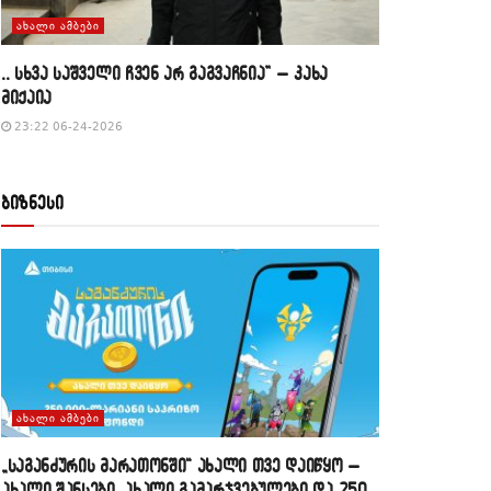
ᲐᲮᲐᲚᲘ ᲐᲛᲑᲔᲑᲘ
,, სხვა საშველი ჩვენ არ გაგვაჩნია” – კახა
მიქაია
23:22 06-24-2026
ბიზნესი
ᲐᲮᲐᲚᲘ ᲐᲛᲑᲔᲑᲘ
„საგანძურის მარათონში“ ახალი თვე დაიწყო –
ახალი შანსები, ახალი გამარჯვებულები და 250