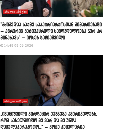
ᲐᲮᲐᲚᲘ ᲐᲛᲑᲔᲑᲘ
“მძიმედაა საქმე საპატრიარქოსთან მიმართებაში
– აგრერიგ პატივაყრილი სამღვდელოება ჯერ არ
მინახავს” – იოსებ ბაჩიაშვილი
14:48 08-05-2026
ᲐᲮᲐᲚᲘ ᲐᲛᲑᲔᲑᲘ
„ივანიშვილი პირდაპირ ეუბნება ამერიკელებს,
რომ სახელმწიფო მე ვარ და მე უნდა
დამელაპარაკოთო…“ – კოტე კემულარია