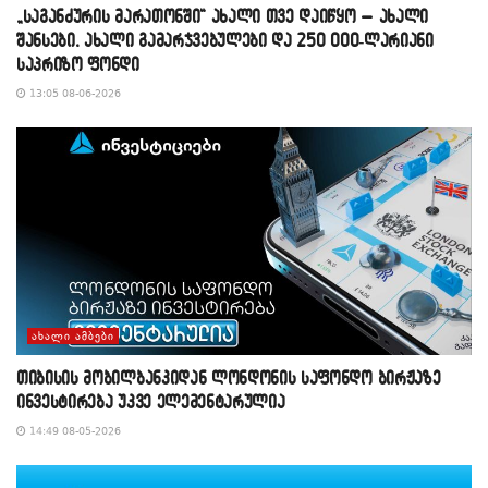
„საგანძურის მარათონში“ ახალი თვე დაიწყო – ახალი
შანსები, ახალი გამარჯვებულები და 250 000-ლარიანი
საპრიზო ფონდი
13:05 08-06-2026
ᲐᲮᲐᲚᲘ ᲐᲛᲑᲔᲑᲘ
თიბისის მობილბანკიდან ლონდონის საფონდო ბირჟაზე
ინვესტირება უკვე ელემენტარულია
14:49 08-05-2026