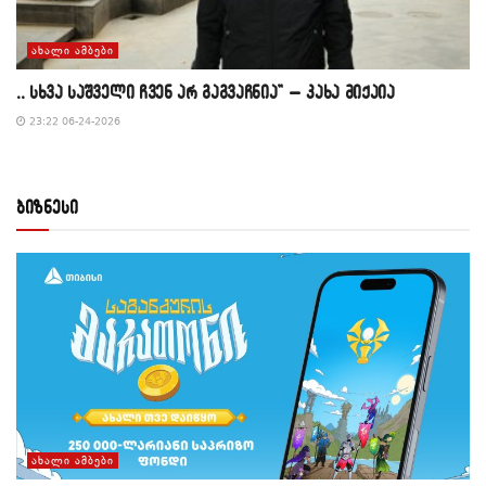
ᲐᲮᲐᲚᲘ ᲐᲛᲑᲔᲑᲘ
,, სხვა საშველი ჩვენ არ გაგვაჩნია” – კახა მიქაია
23:22 06-24-2026
ბიზნესი
ᲐᲮᲐᲚᲘ ᲐᲛᲑᲔᲑᲘ