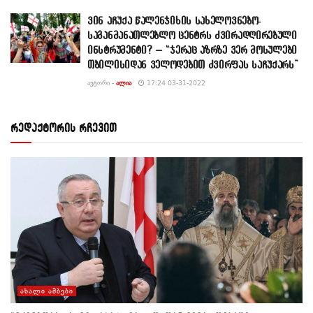
ვინ აჩუქა წალენჯიხის სახელოვნებო-
საგანმანათლებლო ცენტრს ძვირადღირებული
ინსტრუმენტი? – “ჯერაც აზრზე ვერ მოსულები
თბილისიდან ველოდებით ძვირფას საჩუქარს”
ᲐᲕᲢᲝᲠᲘ -
ᲐᲚᲘᲐ
17:24 03-31-2022
რედაქტორის რჩევით
ᲐᲮᲐᲚᲘ ᲐᲛᲑᲔᲑᲘ