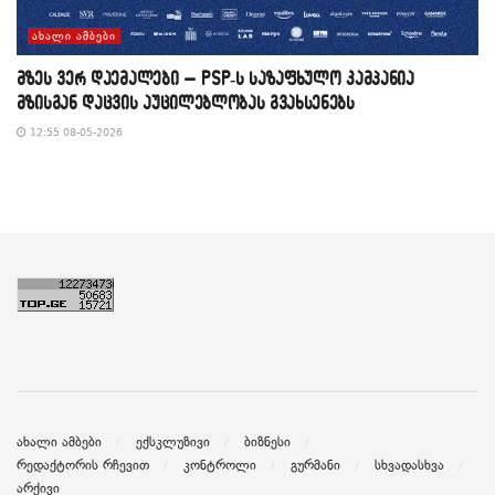
ᲐᲮᲐᲚᲘ ᲐᲛᲑᲔᲑᲘ
მზეს ვერ დაემალები – PSP-ს საზაფხულო კამპანია
მზისგან დაცვის აუცილებლობას გვახსენებს
12:55 08-05-2026
ახალი ამბები
ექსკლუზივი
ბიზნესი
რედაქტორის რჩევით
კონტროლი
გურმანი
სხვადასხვა
არქივი