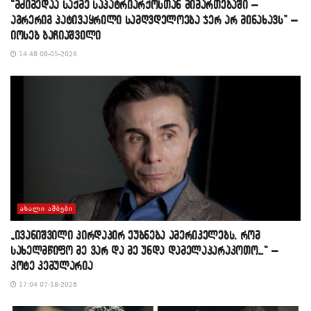
“მძიმედაა საქმე საპატრიარქოსთან მიმართებაში –
აგრერიგ პატივაყრილი სამღვდელოება ჯერ არ მინახავს” –
იოსებ ბაჩიაშვილი
14:48 08-05-2026
ᲐᲮᲐᲚᲘ ᲐᲛᲑᲔᲑᲘ
„ივანიშვილი პირდაპირ ეუბნება ამერიკელებს, რომ
სახელმწიფო მე ვარ და მე უნდა დამელაპარაკოთო…“ –
კოტე კემულარია
17:04 07-18-2026