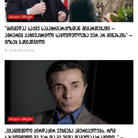
ᲐᲮᲐᲚᲘ ᲐᲛᲑᲔᲑᲘ
“მძიმედაა საქმე საპატრიარქოსთან მიმართებაში –
აგრერიგ პატივაყრილი სამღვდელოება ჯერ არ მინახავს” –
იოსებ ბაჩიაშვილი
14:48 08-05-2026
ᲐᲮᲐᲚᲘ ᲐᲛᲑᲔᲑᲘ
„ივანიშვილი პირდაპირ ეუბნება ამერიკელებს, რომ
სახელმწიფო მე ვარ და მე უნდა დამელაპარაკოთო…“ –