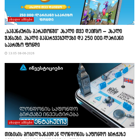
ᲐᲮᲐᲚᲘ ᲐᲛᲑᲔᲑᲘ
„საგანძურის მარათონში“ ახალი თვე დაიწყო – ახალი
შანსები, ახალი გამარჯვებულები და 250 000-ლარიანი
საპრიზო ფონდი
13:05 08-06-2026
ᲐᲮᲐᲚᲘ ᲐᲛᲑᲔᲑᲘ
თიბისის მობილბანკიდან ლონდონის საფონდო ბირჟაზე