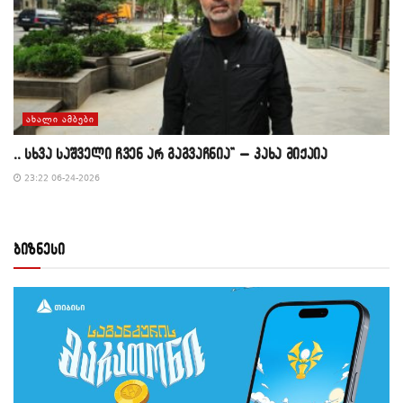
ᲐᲮᲐᲚᲘ ᲐᲛᲑᲔᲑᲘ
,, სხვა საშველი ჩვენ არ გაგვაჩნია” – კახა მიქაია
23:22 06-24-2026
ბიზნესი