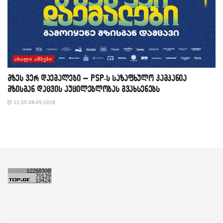
ᲐᲮᲐᲚᲘ ᲐᲛᲑᲔᲑᲘ
მზეს ვერ დაემალები – PSP-ს საზაფხულო კამპანია
მზისგან დაცვის აუცილებლობას გვახსენებს
12:55 08-05-2026