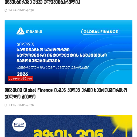
ინვესტირება უკვე ელემენტარულია
14:49 08-05-2026
ᲐᲮᲐᲚᲘ ᲐᲛᲑᲔᲑᲘ
თიბისიმ Global Finance-ისგან კიდევ ერთი საერთაშორისო
ჯილდო მიიღო
13:02 08-05-2026