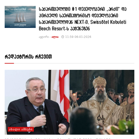
საქართველოში #1 დეველოპერი „არქი“ და
პირველი საერთაშორისო დეველოპერი
საქართველოდან NEXT-ი, Swissôtel Kobuleti
Beach Resort-ს ააშენებენ
ᲐᲕᲢᲝᲠᲘ -
ᲐᲚᲘᲐ
11:59 06-01-2026
რედაქტორის რჩევით
ᲐᲮᲐᲚᲘ ᲐᲛᲑᲔᲑᲘ