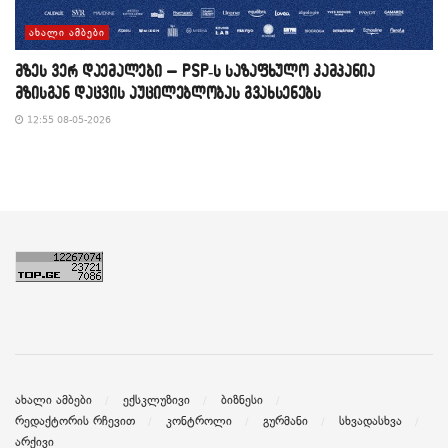
ᲐᲮᲐᲚᲘ ᲐᲛᲑᲔᲑᲘ
მზეს ვერ დაემალები – PSP-ს საზაფხულო კამპანია
მზისგან დაცვის აუცილებლობას გვახსენებს
12:55 08-05-2026
ახალი ამბები
ექსკლუზივი
ბიზნესი
რედაქტორის რჩევით
კონტროლი
გურმანი
სხვადასხვა
არქივი