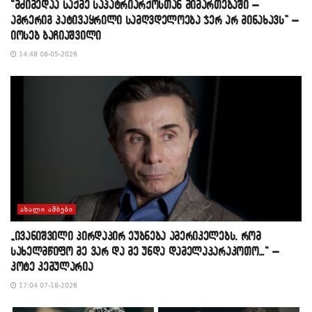
“მძიმედაა საქმე საპატრიარქოსთან მიმართებაში –
აგრერიგ პატივაყრილი სამღვდელოება ჯერ არ მინახავს” –
იოსებ ბაჩიაშვილი
14:48 08-05-2026
ᲐᲮᲐᲚᲘ ᲐᲛᲑᲔᲑᲘ
„ივანიშვილი პირდაპირ ეუბნება ამერიკელებს, რომ
სახელმწიფო მე ვარ და მე უნდა დამელაპარაკოთო…“ –
კოტე კემულარია
17:04 07-18-2026