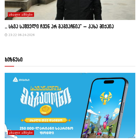
ᲐᲮᲐᲚᲘ ᲐᲛᲑᲔᲑᲘ
,, სხვა საშველი ჩვენ არ გაგვაჩნია” – კახა მიქაია
23:22 06-24-2026
ბიზნესი
ᲐᲮᲐᲚᲘ ᲐᲛᲑᲔᲑᲘ