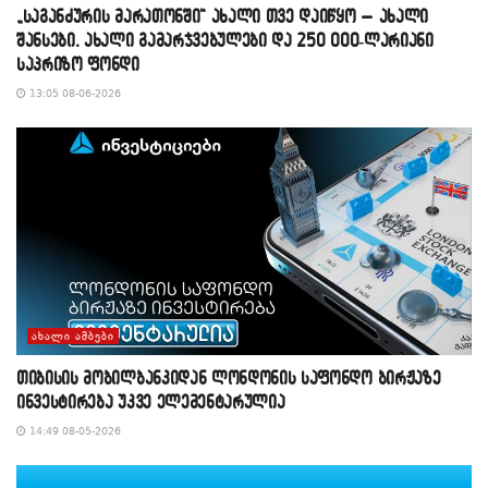
„საგანძურის მარათონში“ ახალი თვე დაიწყო – ახალი
შანსები, ახალი გამარჯვებულები და 250 000-ლარიანი
საპრიზო ფონდი
13:05 08-06-2026
ᲐᲮᲐᲚᲘ ᲐᲛᲑᲔᲑᲘ
თიბისის მობილბანკიდან ლონდონის საფონდო ბირჟაზე
ინვესტირება უკვე ელემენტარულია
14:49 08-05-2026