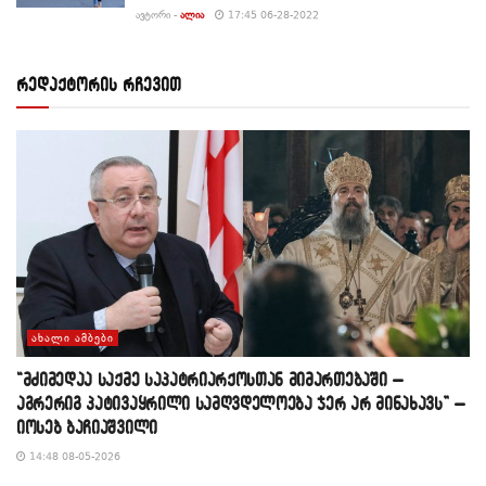
ᲐᲕᲢᲝᲠᲘ -
ᲐᲚᲘᲐ
17:45 06-28-2022
რედაქტორის რჩევით
ᲐᲮᲐᲚᲘ ᲐᲛᲑᲔᲑᲘ
“მძიმედაა საქმე საპატრიარქოსთან მიმართებაში –
აგრერიგ პატივაყრილი სამღვდელოება ჯერ არ მინახავს” –
იოსებ ბაჩიაშვილი
14:48 08-05-2026