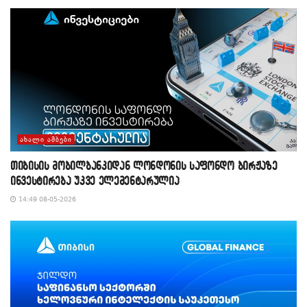
ᲐᲮᲐᲚᲘ ᲐᲛᲑᲔᲑᲘ
თიბისის მობილბანკიდან ლონდონის საფონდო ბირჟაზე
ინვესტირება უკვე ელემენტარულია
14:49 08-05-2026