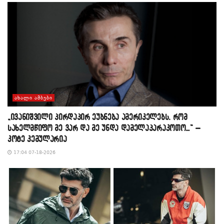
ᲐᲮᲐᲚᲘ ᲐᲛᲑᲔᲑᲘ
„ივანიშვილი პირდაპირ ეუბნება ამერიკელებს, რომ
სახელმწიფო მე ვარ და მე უნდა დამელაპარაკოთო…“ –
კოტე კემულარია
17:04 07-18-2026