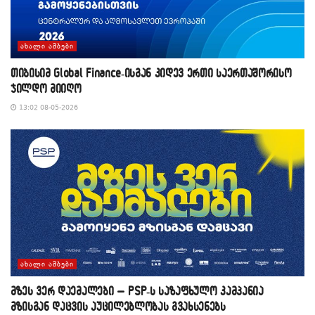
ᲐᲮᲐᲚᲘ ᲐᲛᲑᲔᲑᲘ
თიბისიმ Global Finance-ისგან კიდევ ერთი საერთაშორისო
ჯილდო მიიღო
13:02 08-05-2026
ᲐᲮᲐᲚᲘ ᲐᲛᲑᲔᲑᲘ
მზეს ვერ დაემალები – PSP-ს საზაფხულო კამპანია
მზისგან დაცვის აუცილებლობას გვახსენებს