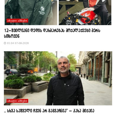
ᲐᲮᲐᲚᲘ ᲐᲛᲑᲔᲑᲘ
12–შვილიანი დედის დახმარებას მოქალაქეები მერს
სთხოვენ
01:04 07-08-2026
ᲐᲮᲐᲚᲘ ᲐᲛᲑᲔᲑᲘ
,, სხვა საშველი ჩვენ არ გაგვაჩნია” – კახა მიქაია