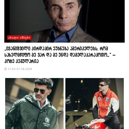
ᲐᲮᲐᲚᲘ ᲐᲛᲑᲔᲑᲘ
„ივანიშვილი პირდაპირ ეუბნება ამერიკელებს, რომ
სახელმწიფო მე ვარ და მე უნდა დამელაპარაკოთო…“ –
კოტე კემულარია
17:04 07-18-2026