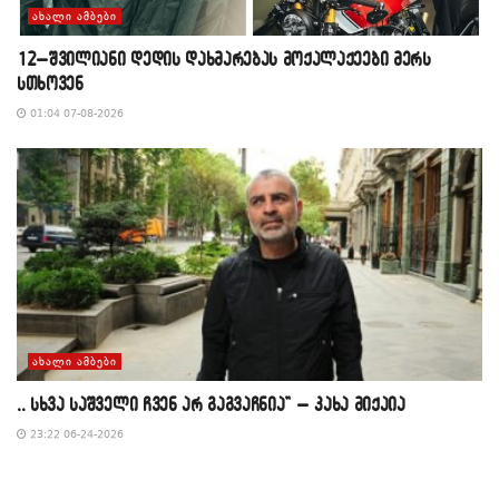
ᲐᲮᲐᲚᲘ ᲐᲛᲑᲔᲑᲘ
12–შვილიანი დედის დახმარებას მოქალაქეები მერს
სთხოვენ
01:04 07-08-2026
ᲐᲮᲐᲚᲘ ᲐᲛᲑᲔᲑᲘ
,, სხვა საშველი ჩვენ არ გაგვაჩნია” – კახა მიქაია
23:22 06-24-2026