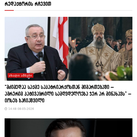
რედაქტორის რჩევით
ᲐᲮᲐᲚᲘ ᲐᲛᲑᲔᲑᲘ
“მძიმედაა საქმე საპატრიარქოსთან მიმართებაში –
აგრერიგ პატივაყრილი სამღვდელოება ჯერ არ მინახავს” –
იოსებ ბაჩიაშვილი
14:48 08-05-2026