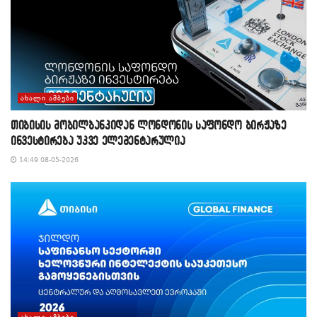
ᲐᲮᲐᲚᲘ ᲐᲛᲑᲔᲑᲘ
თიბისის მობილბანკიდან ლონდონის საფონდო ბირჟაზე
ინვესტირება უკვე ელემენტარულია
14:49 08-05-2026