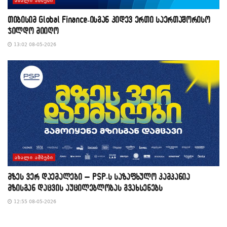
ᲐᲮᲐᲚᲘ ᲐᲛᲑᲔᲑᲘ
თიბისიმ Global Finance-ისგან კიდევ ერთი საერთაშორისო
ჯილდო მიიღო
13:02 08-05-2026
ᲐᲮᲐᲚᲘ ᲐᲛᲑᲔᲑᲘ
მზეს ვერ დაემალები – PSP-ს საზაფხულო კამპანია
მზისგან დაცვის აუცილებლობას გვახსენებს
12:55 08-05-2026