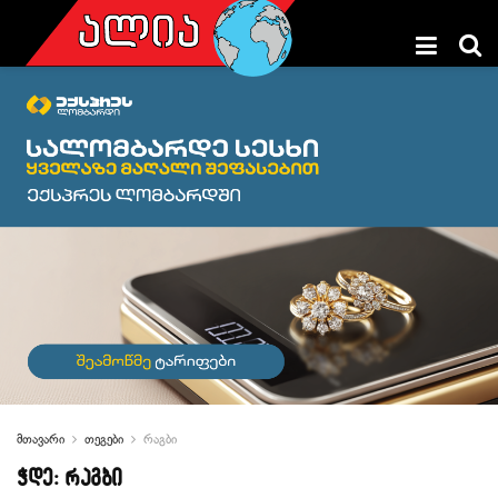
მთავარი
თეგები
რაგბი
ჭდე:
რაგბი