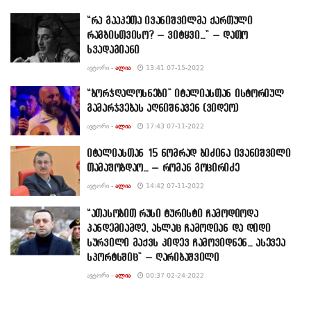
“რა გააკეთა ივანიშვილმა ქართული
რაგბისთვისო? – ვიტყვი…” – დათო
ხვადაგიანი
ᲐᲕᲢᲝᲠᲘ -
ᲐᲚᲘᲐ
13:41 07-15-2022
“ბორჯღალოსნები” იტალიასთან ისტორიულ
გამარჯვებას აღნიშნავენ (ვიდეო)
ᲐᲕᲢᲝᲠᲘ -
ᲐᲚᲘᲐ
17:43 07-11-2022
იტალიასთან 15 ნომრად ბიძინა ივანიშვილი
თამაშობდაო… – რომან გოცირიძე
ᲐᲕᲢᲝᲠᲘ -
ᲐᲚᲘᲐ
14:42 07-11-2022
“ათასობით რუსი ტურისტი ჩამოდიოდა
პანდემიამდე, ახლაც ჩამოდიან და დიდი
სურვილი მაქვს კიდევ ჩამოვიდნენ… ასევეა
სპორტსშიც” – ღარიბაშვილი
ᲐᲕᲢᲝᲠᲘ -
ᲐᲚᲘᲐ
00:37 02-24-2022