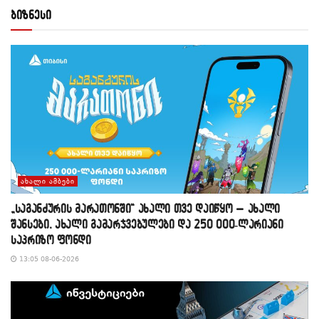
ბიზნესი
ᲐᲮᲐᲚᲘ ᲐᲛᲑᲔᲑᲘ
„საგანძურის მარათონში“ ახალი თვე დაიწყო – ახალი
შანსები, ახალი გამარჯვებულები და 250 000-ლარიანი
საპრიზო ფონდი
13:05 08-06-2026