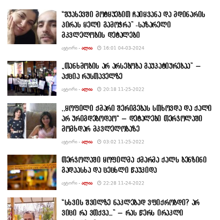
“შუახევში მოტყუებით ჩაიყვანა და მდინარის
პირას ყელი გამოჭრა” -საზარელი
მკვლელობის დეტალები
ᲐᲕᲢᲝᲠᲘ -
ᲐᲚᲘᲐ
16:01 04-03-2024
„თანხმობის არ არსებობა გაუპატიურებაა” –
აქცია რუსთაველზე
ᲐᲕᲢᲝᲠᲘ -
ᲐᲚᲘᲐ
20:18 11-25-2022
,,ყოფილი ქმარი შე­რი­გე­ბას სთხოვ­და და ქალი
არ ურიგ­დე­ბო­დაო“ – დეტალები თერჯოლაში
მომხდარ მკვლელობაზე
ᲐᲕᲢᲝᲠᲘ -
ᲐᲚᲘᲐ
03:02 11-25-2022
თერჯოლაში ყოფილმა ქმარმა ქალს ბენზინი
გადაასხა და ცეცხლი წაუკიდა
ᲐᲕᲢᲝᲠᲘ -
ᲐᲚᲘᲐ
22:28 11-24-2022
“სხვის შვილზე ნაკლებად ვფიქრობდი? არ
ვიცი რა ვთქვა…” – რას წერს ირაკლი