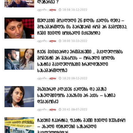
ლატარია ?
ᲐᲕᲢᲝᲠᲘ -
ᲐᲚᲘᲐ
18:59 10-12-2022
თელავში მოკლული 26 წლის ქალის დედა –
მოსამართლეს ის გარეწარი რომ არ გამოეშვა,
ჩემი შვილი ცოცხალი იქნებოდა
ᲐᲕᲢᲝᲠᲘ -
ᲐᲚᲘᲐ
18:00 10-10-2022
ჩვენ გვიყვარდა ერთმანეთი … მკვლელობის
მომენტი არ მახსოვს – ორსული ცოლის
სასტიკ მკვლელობაში ბრალდებული
სასამართლოზე
ᲐᲕᲢᲝᲠᲘ -
ᲐᲚᲘᲐ
18:20 09-12-2022
მხეცურად კლავენ ქალებს და ამაზე
სახელმწიფოს პასუხიც არ აქვს – ხატია
დეკანოიძე
ᲐᲕᲢᲝᲠᲘ -
ᲐᲚᲘᲐ
20:41 09-07-2022
ჩაქუჩი ჩაარტყა, ფაქტს მათი შვილი შეესწრო
– ახალი დეტალები საზარელი
მკვლელობიდან