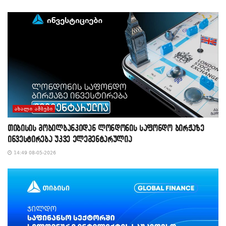
ᲐᲮᲐᲚᲘ ᲐᲛᲑᲔᲑᲘ
თიბისის მობილბანკიდან ლონდონის საფონდო ბირჟაზე
ინვესტირება უკვე ელემენტარულია
14:49 08-05-2026