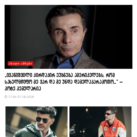
ᲐᲮᲐᲚᲘ ᲐᲛᲑᲔᲑᲘ
„ივანიშვილი პირდაპირ ეუბნება ამერიკელებს, რომ
სახელმწიფო მე ვარ და მე უნდა დამელაპარაკოთო…“ –
კოტე კემულარია
17:04 07-18-2026