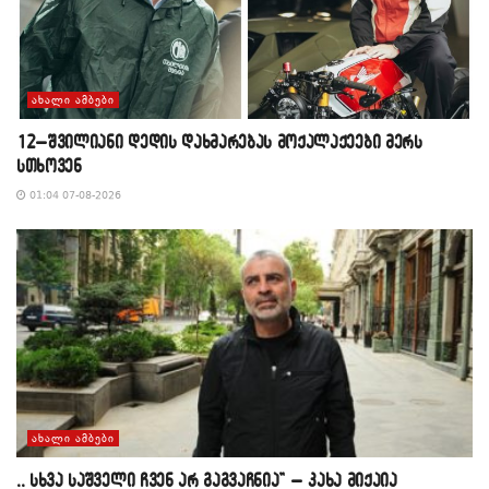
ᲐᲮᲐᲚᲘ ᲐᲛᲑᲔᲑᲘ
12–შვილიანი დედის დახმარებას მოქალაქეები მერს
სთხოვენ
01:04 07-08-2026
ᲐᲮᲐᲚᲘ ᲐᲛᲑᲔᲑᲘ
,, სხვა საშველი ჩვენ არ გაგვაჩნია” – კახა მიქაია