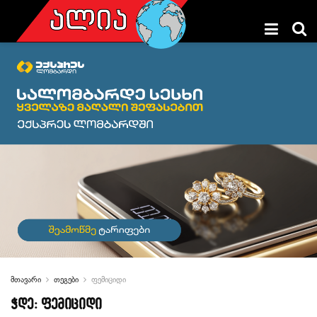
მთავარი
თეგები
ფემიციდი
ჭდე:
ფემიციდი