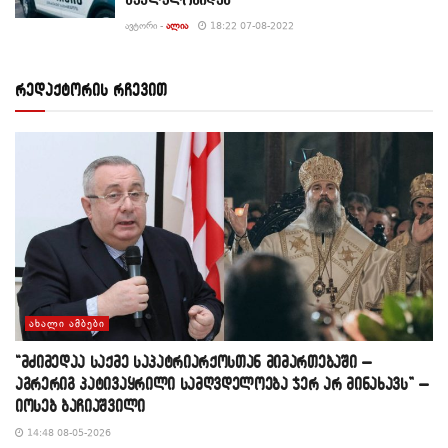
ᲐᲕᲢᲝᲠᲘ -
ᲐᲚᲘᲐ
18:22 07-08-2022
რედაქტორის რჩევით
ᲐᲮᲐᲚᲘ ᲐᲛᲑᲔᲑᲘ
“მძიმედაა საქმე საპატრიარქოსთან მიმართებაში –
აგრერიგ პატივაყრილი სამღვდელოება ჯერ არ მინახავს” –
იოსებ ბაჩიაშვილი
14:48 08-05-2026