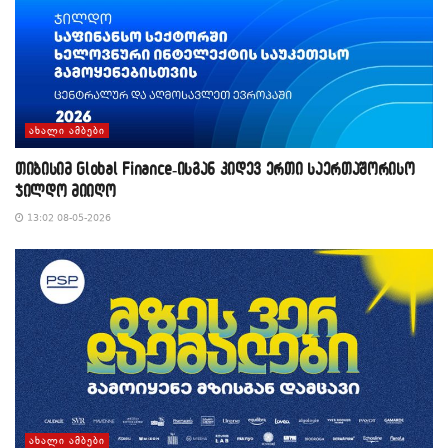
ᲐᲮᲐᲚᲘ ᲐᲛᲑᲔᲑᲘ
თიბისიმ Global Finance-ისგან კიდევ ერთი საერთაშორისო
ჯილდო მიიღო
13:02 08-05-2026
ᲐᲮᲐᲚᲘ ᲐᲛᲑᲔᲑᲘ