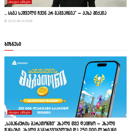
ᲐᲮᲐᲚᲘ ᲐᲛᲑᲔᲑᲘ
,, სხვა საშველი ჩვენ არ გაგვაჩნია” – კახა მიქაია
23:22 06-24-2026
ბიზნესი
ᲐᲮᲐᲚᲘ ᲐᲛᲑᲔᲑᲘ
„საგანძურის მარათონში“ ახალი თვე დაიწყო – ახალი
შანსები, ახალი გამარჯვებულები და 250 000-ლარიანი