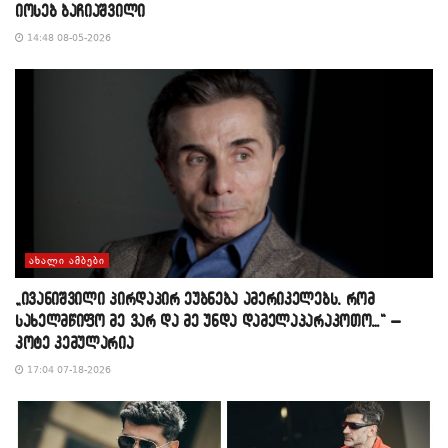
იოსებ ბაჩიაშვილი
14:48 08-05-2026
ᲐᲮᲐᲚᲘ ᲐᲛᲑᲔᲑᲘ
„ივანიშვილი პირდაპირ ეუბნება ამერიკელებს, რომ
სახელმწიფო მე ვარ და მე უნდა დამელაპარაკოთო…“ –
კოტე კემულარია
17:04 07-18-2026