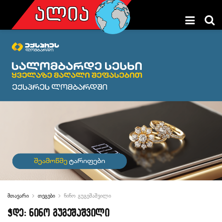
მთავარი
თეგები
ნინო გუგეშაშვილი
ჭდე:
ნინო გუგეშაშვილი