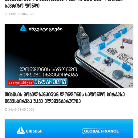
საპრიზო ფონდი
13:05 08-06-2026
ᲐᲮᲐᲚᲘ ᲐᲛᲑᲔᲑᲘ
თიბისის მობილბანკიდან ლონდონის საფონდო ბირჟაზე
ინვესტირება უკვე ელემენტარულია
14:49 08-05-2026