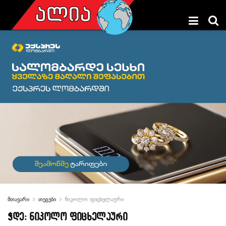
მთავარი
თეგები
ნიკოლო ფიცხელაური
ჭდე:
ნიკოლო ფიცხელაური