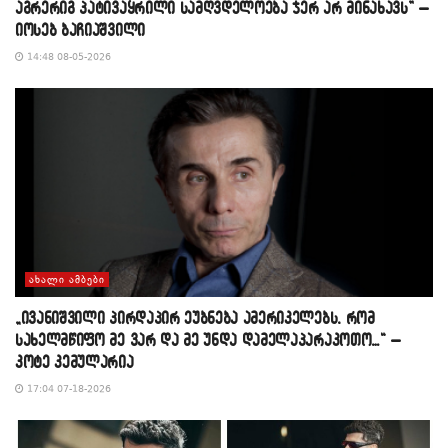
აგრერიგ პატივაყრილი სამღვდელოება ჯერ არ მინახავს” –
იოსებ ბაჩიაშვილი
14:48 08-05-2026
ᲐᲮᲐᲚᲘ ᲐᲛᲑᲔᲑᲘ
„ივანიშვილი პირდაპირ ეუბნება ამერიკელებს, რომ
სახელმწიფო მე ვარ და მე უნდა დამელაპარაკოთო…“ –
კოტე კემულარია
17:04 07-18-2026