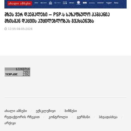
ᲐᲮᲐᲚᲘ ᲐᲛᲑᲔᲑᲘ
მზეს ვერ დაემალები – PSP-ს საზაფხულო კამპანია
მზისგან დაცვის აუცილებლობას გვახსენებს
12:55 08-05-2026
ახალი ამბები
ექსკლუზივი
ბიზნესი
რედაქტორის რჩევით
კონტროლი
გურმანი
სხვადასხვა
არქივი