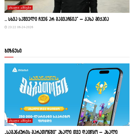
ᲐᲮᲐᲚᲘ ᲐᲛᲑᲔᲑᲘ
,, სხვა საშველი ჩვენ არ გაგვაჩნია” – კახა მიქაია
23:22 06-24-2026
ბიზნესი
ᲐᲮᲐᲚᲘ ᲐᲛᲑᲔᲑᲘ
„საგანძურის მარათონში“ ახალი თვე დაიწყო – ახალი