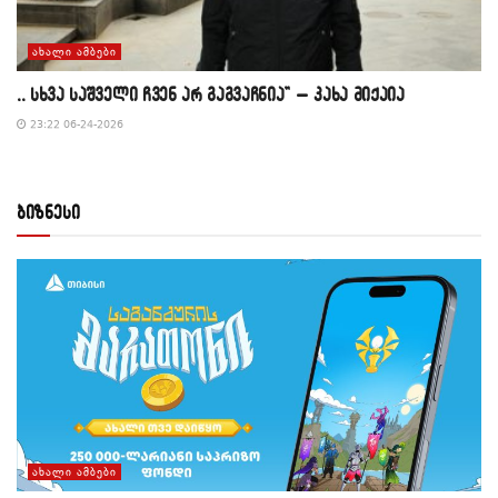
ᲐᲮᲐᲚᲘ ᲐᲛᲑᲔᲑᲘ
,, სხვა საშველი ჩვენ არ გაგვაჩნია” – კახა მიქაია
23:22 06-24-2026
ბიზნესი
ᲐᲮᲐᲚᲘ ᲐᲛᲑᲔᲑᲘ