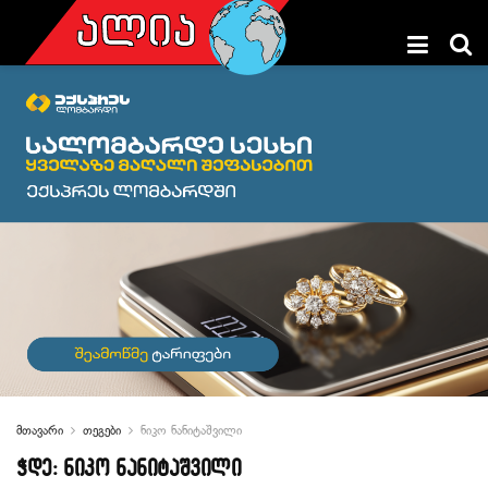
მთავარი
თეგები
ნიკო ნანიტაშვილი
ჭდე:
ნიკო ნანიტაშვილი