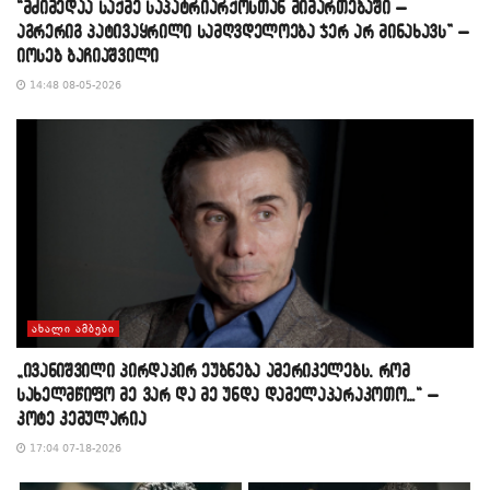
“მძიმედაა საქმე საპატრიარქოსთან მიმართებაში –
აგრერიგ პატივაყრილი სამღვდელოება ჯერ არ მინახავს” –
იოსებ ბაჩიაშვილი
14:48 08-05-2026
ᲐᲮᲐᲚᲘ ᲐᲛᲑᲔᲑᲘ
„ივანიშვილი პირდაპირ ეუბნება ამერიკელებს, რომ
სახელმწიფო მე ვარ და მე უნდა დამელაპარაკოთო…“ –
კოტე კემულარია
17:04 07-18-2026