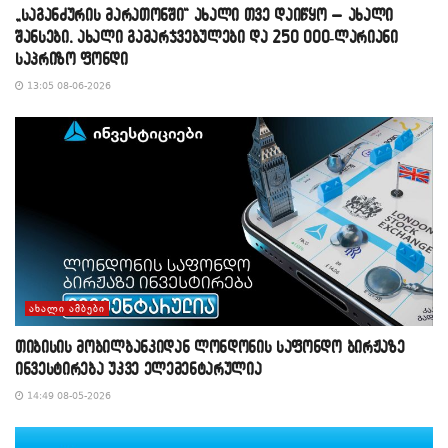
„საგანძურის მარათონში“ ახალი თვე დაიწყო – ახალი
შანსები, ახალი გამარჯვებულები და 250 000-ლარიანი
საპრიზო ფონდი
13:05 08-06-2026
ᲐᲮᲐᲚᲘ ᲐᲛᲑᲔᲑᲘ
თიბისის მობილბანკიდან ლონდონის საფონდო ბირჟაზე
ინვესტირება უკვე ელემენტარულია
14:49 08-05-2026