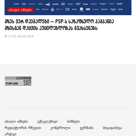
ᲐᲮᲐᲚᲘ ᲐᲛᲑᲔᲑᲘ
მზეს ვერ დაემალები – PSP-ს საზაფხულო კამპანია
მზისგან დაცვის აუცილებლობას გვახსენებს
12:55 08-05-2026
ახალი ამბები
ექსკლუზივი
ბიზნესი
რედაქტორის რჩევით
კონტროლი
გურმანი
სხვადასხვა
არქივი