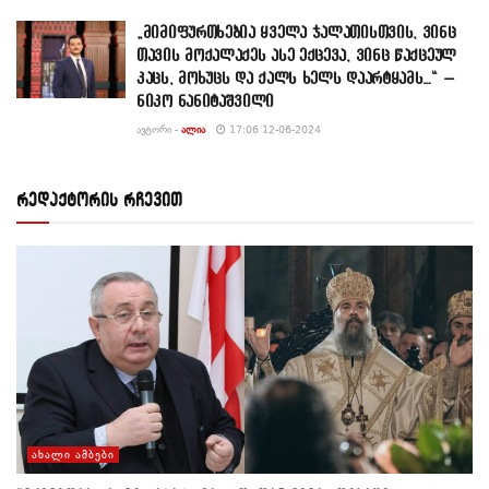
„მიმიფურთხებია ყველა ჯალათისთვის, ვინც
თავის მოქალაქეს ასე ექცევა, ვინც წაქცეულ
კაცს, მოხუცს და ქალს ხელს დაარტყამს…“ –
ნიკო ნანიტაშვილი
ᲐᲕᲢᲝᲠᲘ -
ᲐᲚᲘᲐ
17:06 12-06-2024
რედაქტორის რჩევით
ᲐᲮᲐᲚᲘ ᲐᲛᲑᲔᲑᲘ