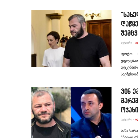
“სახ
დაწყე
შემც
ᲐᲕᲢᲝᲠᲘ -
Ა
ფოტო - m
უფლებათ
დეკემბე
საქმესთა
ვინ 
გარე
ოჯახი
ᲐᲕᲢᲝᲠᲘ -
Ა
ზაზა სარ
"ზვიად ფ