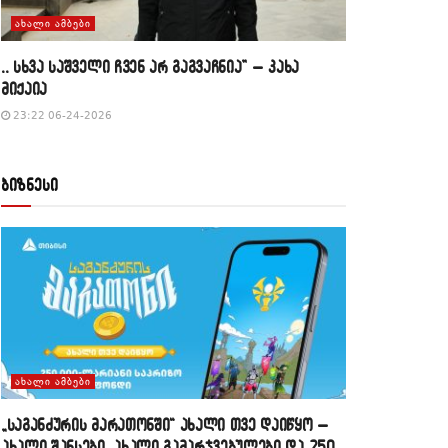
ᲐᲮᲐᲚᲘ ᲐᲛᲑᲔᲑᲘ
,, სხვა საშველი ჩვენ არ გაგვაჩნია” – კახა
მიქაია
23:22 06-24-2026
ბიზნესი
ᲐᲮᲐᲚᲘ ᲐᲛᲑᲔᲑᲘ
„საგანძურის მარათონში“ ახალი თვე დაიწყო –
ახალი შანსები, ახალი გამარჯვებულები და 250