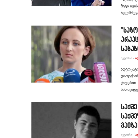
მეტი იცი
ხელმძღვ
“საზ
არაა
საბაბ
ᲐᲕᲢᲝᲠᲘ -
Ა
ადვოკატი
დაფიქსირ
ვხდებით.
წამოვიდე
საქმ
საქმ
გაიზ
ᲐᲕᲢᲝᲠᲘ -
Ა