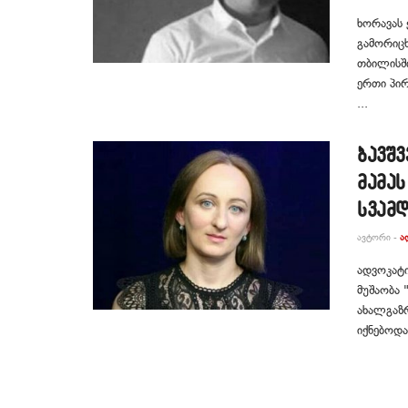
ხორავას 
გამორიცხ
თბილისშ
ერთი პირ
...
ბავშვ
მამას
სვამ
ᲐᲕᲢᲝᲠᲘ -
Ა
ადვოკატი
მუშაობა 
ახალგაზრ
იქნებოდა