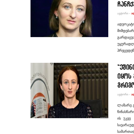
ჩანჩ
ᲐᲕᲢᲝᲠᲘ -
Ა
ადვოკატი
მიმდება
გარდაცვა
უყურადღე
პრეცედენ
“ეშინ
იყოს
გრიგ
ᲐᲕᲢᲝᲠᲘ -
Ა
ლაზარე გ
წინასწარ
ის უკვე 
სავარაუ
სამართალ