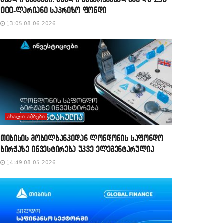
000-ლარიანი საპრიზო ფონდი
13:05 08-06-2026
ᲐᲮᲐᲚᲘ ᲐᲛᲑᲔᲑᲘ
თიბისის მობილბანკიდან ლონდონის საფონდო
ბირჟაზე ინვესტირება უკვე ელემენტარულია
14:49 08-05-2026