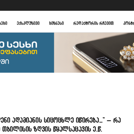
ᲑᲔᲑᲘ
ᲔᲥᲡᲙᲚᲣᲖᲘᲕᲘ
ᲑᲘᲖᲜᲔᲡᲘ
ᲠᲔᲓᲐᲥᲢᲝᲠᲘᲡ ᲠᲩᲔᲕᲘᲗ
ᲙᲝᲜᲢ
ენი ადამიანის სიცოცხლე იწირება…” – რა
 თბილისის ზღვის წყალსაცავის ე.წ.