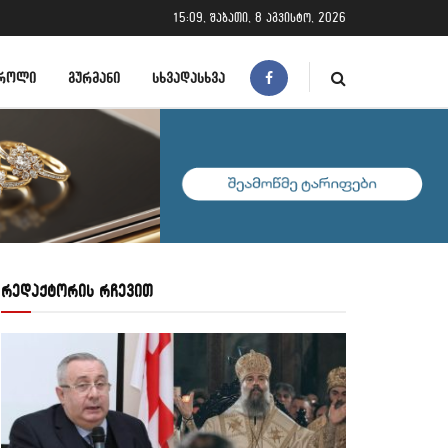
15:09, შაბათი, 8 აგვისტო, 2026
ᲠᲝᲚᲘ
ᲒᲣᲠᲛᲐᲜᲘ
ᲡᲮᲕᲐᲓᲐᲡᲮᲕᲐ
რედაქტორის რჩევით