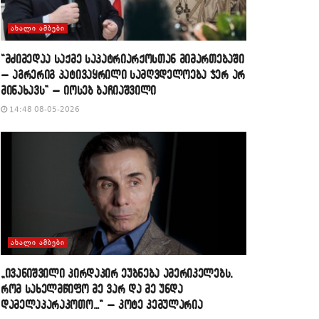
ᲐᲮᲐᲚᲘ ᲐᲛᲑᲔᲑᲘ
“მძიმედაა საქმე საპატრიარქოსთან მიმართებაში
– აგრერიგ პატივაყრილი სამღვდელოება ჯერ არ
მინახავს” – იოსებ ბაჩიაშვილი
14:48 08-05-2026
ᲐᲮᲐᲚᲘ ᲐᲛᲑᲔᲑᲘ
„ივანიშვილი პირდაპირ ეუბნება ამერიკელებს,
რომ სახელმწიფო მე ვარ და მე უნდა
დამელაპარაკოთო…“ – კოტე კემულარია