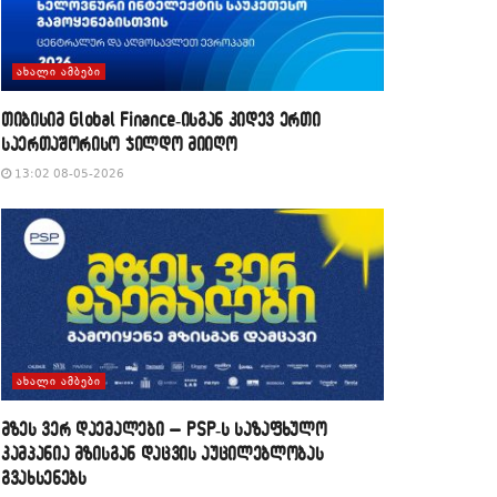
ᲐᲮᲐᲚᲘ ᲐᲛᲑᲔᲑᲘ
თიბისიმ Global Finance-ისგან კიდევ ერთი
საერთაშორისო ჯილდო მიიღო
13:02 08-05-2026
ᲐᲮᲐᲚᲘ ᲐᲛᲑᲔᲑᲘ
მზეს ვერ დაემალები – PSP-ს საზაფხულო
კამპანია მზისგან დაცვის აუცილებლობას
გვახსენებს