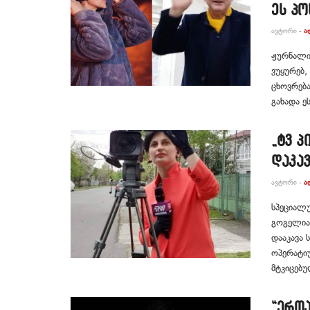
ეს პო
ᲐᲕᲢᲝᲠᲘ -
Ა
ჟურნალის
ვუყურებ
ცხოვრებ
გახადა ეს
„ტვ 
დაკა
ᲐᲕᲢᲝᲠᲘ -
Ა
სპეციალუ
გოგელია
დააკავა 
ოპერატიუ
მტკიცებუ
“ერთა