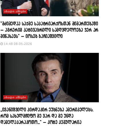
ᲐᲮᲐᲚᲘ ᲐᲛᲑᲔᲑᲘ
“მძიმედაა საქმე საპატრიარქოსთან მიმართებაში
– აგრერიგ პატივაყრილი სამღვდელოება ჯერ არ
მინახავს” – იოსებ ბაჩიაშვილი
14:48 08-05-2026
ᲐᲮᲐᲚᲘ ᲐᲛᲑᲔᲑᲘ
„ივანიშვილი პირდაპირ ეუბნება ამერიკელებს,
რომ სახელმწიფო მე ვარ და მე უნდა
დამელაპარაკოთო…“ – კოტე კემულარია