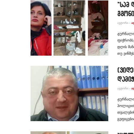
“სამ
გგონი
ᲐᲕᲢᲝᲠᲘ -
Ა
ჟურნალის
ფიქრობს,
დღის მა
თუ ვინმეს
(ვიდე
დამიჭ
ᲐᲕᲢᲝᲠᲘ -
Ა
ჟურნალის
პოლიციი
თვალების
გეფიცები