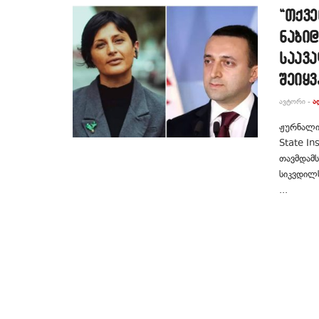
“თქვ
ნაბი@
საავ
შეიყვ
ᲐᲕᲢᲝᲠᲘ -
Ა
ჟურნალი
State In
თავმდამს
სიკვდილს
...