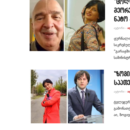
“ცოლმ
მეორე
ნატო
ᲐᲕᲢᲝᲠᲘ -
Ა
ჟურნალის
საკრებულ
"გარაჟში
სამინისტრ
“ზოგ
საათე
ᲐᲕᲢᲝᲠᲘ -
Ა
ტელეჟურ
გამონათქ
აი, ზოგი