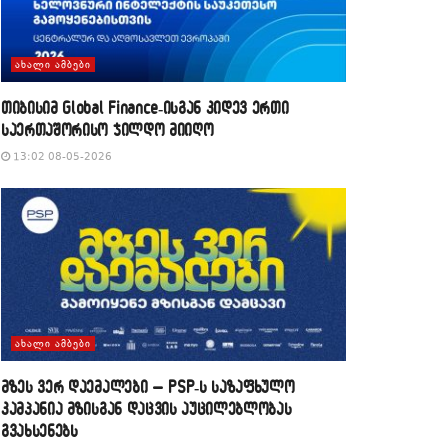
ᲐᲮᲐᲚᲘ ᲐᲛᲑᲔᲑᲘ
თიბისიმ Global Finance-ისგან კიდევ ერთი
საერთაშორისო ჯილდო მიიღო
13:02 08-05-2026
ᲐᲮᲐᲚᲘ ᲐᲛᲑᲔᲑᲘ
მზეს ვერ დაემალები – PSP-ს საზაფხულო
კამპანია მზისგან დაცვის აუცილებლობას
გვახსენებს