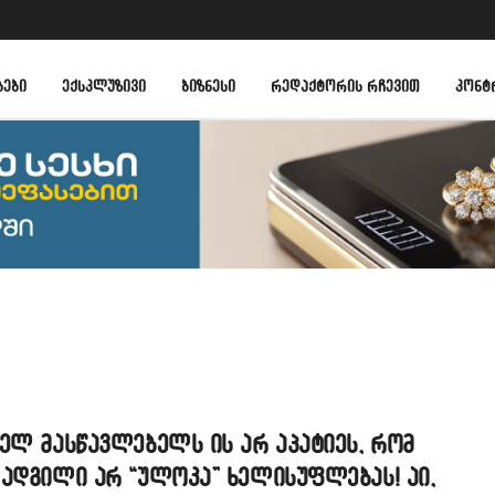
ᲑᲔᲑᲘ
ᲔᲥᲡᲙᲚᲣᲖᲘᲕᲘ
ᲑᲘᲖᲜᲔᲡᲘ
ᲠᲔᲓᲐᲥᲢᲝᲠᲘᲡ ᲠᲩᲔᲕᲘᲗ
ᲙᲝᲜᲢ
ელ მასწავლებელს ის არ აპატიეს, რომ
 ადგილი არ “ულოკა” ხელისუფლებას! აი,