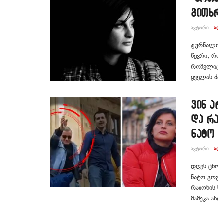
გითხ
ᲐᲕᲢᲝᲠᲘ -
Ა
ჟურნალი
წევრი, რ
რომელიც,
ყველას ძ
ვინ ა
და რა
ნატო
ᲐᲕᲢᲝᲠᲘ -
Ა
დღეს ცნ
ნატო გოგ
რაიონის 
მამუკა ა