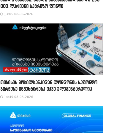
000-ლარიანი საპრიზო ფონდი
13:05 08-06-2026
ᲐᲮᲐᲚᲘ ᲐᲛᲑᲔᲑᲘ
თიბისის მობილბანკიდან ლონდონის საფონდო
ბირჟაზე ინვესტირება უკვე ელემენტარულია
14:49 08-05-2026