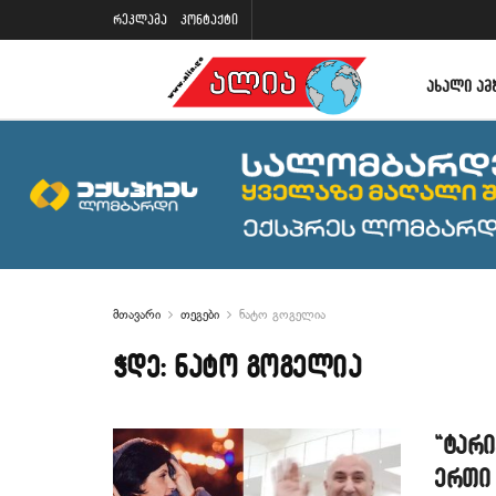
რეკლამა
კონტაქტი
ᲐᲮᲐᲚᲘ ᲐᲛ
მთავარი
თეგები
ნატო გოგელია
ჭდე:
ნატო გოგელია
“ტარი
ერთი