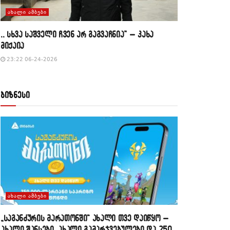
ᲐᲮᲐᲚᲘ ᲐᲛᲑᲔᲑᲘ
,, სხვა საშველი ჩვენ არ გაგვაჩნია” – კახა
მიქაია
23:22 06-24-2026
ბიზნესი
ᲐᲮᲐᲚᲘ ᲐᲛᲑᲔᲑᲘ
„საგანძურის მარათონში“ ახალი თვე დაიწყო –
ახალი შანსები, ახალი გამარჯვებულები და 250