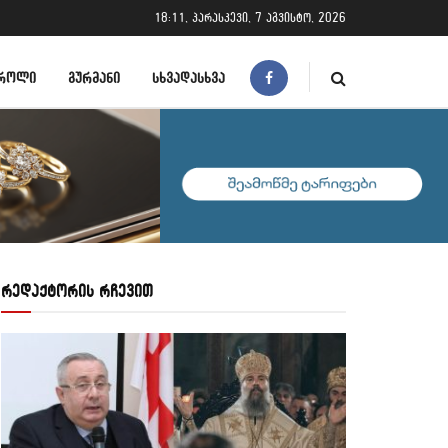
18:11, პარასკევი, 7 აგვისტო, 2026
ᲠᲝᲚᲘ
ᲒᲣᲠᲛᲐᲜᲘ
ᲡᲮᲕᲐᲓᲐᲡᲮᲕᲐ
რედაქტორის რჩევით