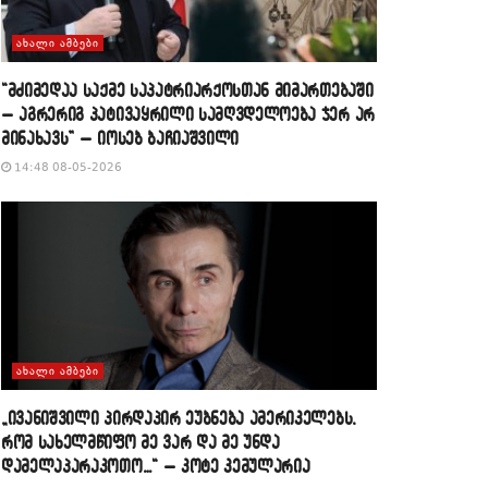
ᲐᲮᲐᲚᲘ ᲐᲛᲑᲔᲑᲘ
“მძიმედაა საქმე საპატრიარქოსთან მიმართებაში
– აგრერიგ პატივაყრილი სამღვდელოება ჯერ არ
მინახავს” – იოსებ ბაჩიაშვილი
14:48 08-05-2026
ᲐᲮᲐᲚᲘ ᲐᲛᲑᲔᲑᲘ
„ივანიშვილი პირდაპირ ეუბნება ამერიკელებს,
რომ სახელმწიფო მე ვარ და მე უნდა
დამელაპარაკოთო…“ – კოტე კემულარია