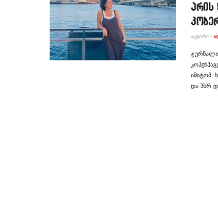
არის 
კობე
ᲐᲕᲢᲝᲠᲘ -
Ა
ჟურნალის
კოპენჰაგ
იმიტომ. 
და პსრ დ