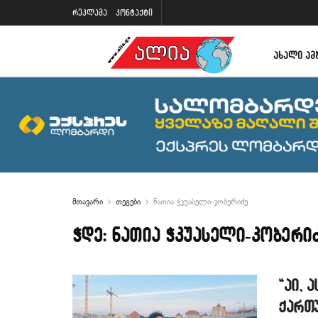
რეკლამა
კონტაქტი
ᲐᲮᲐᲚᲘ ᲐᲛ
მთავარი
თეგები
ნათია ჭკუასელი-კობერიძე
ჭდე:
ნათია ჭკუასელი-კობერი
“აი, 
ქართ