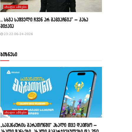
ᲐᲮᲐᲚᲘ ᲐᲛᲑᲔᲑᲘ
,, სხვა საშველი ჩვენ არ გაგვაჩნია” – კახა
მიქაია
23:22 06-24-2026
ბიზნესი
ᲐᲮᲐᲚᲘ ᲐᲛᲑᲔᲑᲘ
„საგანძურის მარათონში“ ახალი თვე დაიწყო –
ახალი შანსები, ახალი გამარჯვებულები და 250