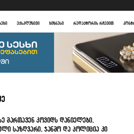
ᲑᲔᲑᲘ
ᲔᲥᲡᲙᲚᲣᲖᲘᲕᲘ
ᲑᲘᲖᲜᲔᲡᲘ
ᲠᲔᲓᲐᲥᲢᲝᲠᲘᲡ ᲠᲩᲔᲕᲘᲗ
ᲙᲝᲜᲢ
ძე
ასე მართავენ კოვიდს დანიელები,
ული საზღვარი, ჯანმო და პოლიცია კი