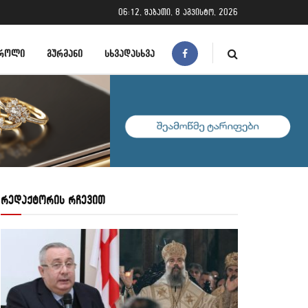
06:12, შაბათი, 8 აგვისტო, 2026
ᲠᲝᲚᲘ
ᲒᲣᲠᲛᲐᲜᲘ
ᲡᲮᲕᲐᲓᲐᲡᲮᲕᲐ
რედაქტორის რჩევით