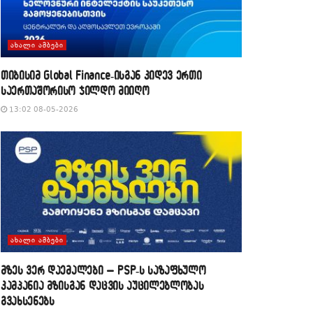
ᲐᲮᲐᲚᲘ ᲐᲛᲑᲔᲑᲘ
თიბისიმ Global Finance-ისგან კიდევ ერთი
საერთაშორისო ჯილდო მიიღო
13:02 08-05-2026
ᲐᲮᲐᲚᲘ ᲐᲛᲑᲔᲑᲘ
მზეს ვერ დაემალები – PSP-ს საზაფხულო
კამპანია მზისგან დაცვის აუცილებლობას
გვახსენებს