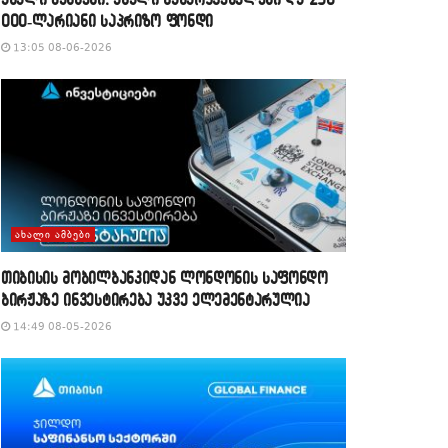
000-ლარიანი საპრიზო ფონდი
13:05 08-06-2026
ᲐᲮᲐᲚᲘ ᲐᲛᲑᲔᲑᲘ
თიბისის მობილბანკიდან ლონდონის საფონდო
ბირჟაზე ინვესტირება უკვე ელემენტარულია
14:49 08-05-2026