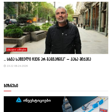
ᲐᲮᲐᲚᲘ ᲐᲛᲑᲔᲑᲘ
,, სხვა საშველი ჩვენ არ გაგვაჩნია” – კახა მიქაია
23:22 06-24-2026
ბიზნესი