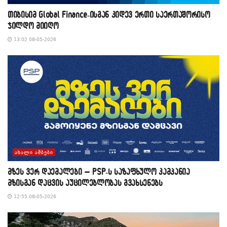
თიბისიმ Global Finance-ისგან კიდევ ერთი საერთაშორისო
ჯილდო მიიღო
13:02 08-05-2026
ᲐᲮᲐᲚᲘ ᲐᲛᲑᲔᲑᲘ
მზეს ვერ დაემალები – PSP-ს საზაფხულო კამპანია
მზისგან დაცვის აუცილებლობას გვახსენებს
12:55 08-05-2026