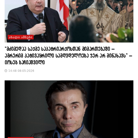
ᲐᲮᲐᲚᲘ ᲐᲛᲑᲔᲑᲘ
“მძიმედაა საქმე საპატრიარქოსთან მიმართებაში –
აგრერიგ პატივაყრილი სამღვდელოება ჯერ არ მინახავს” –
იოსებ ბაჩიაშვილი
14:48 08-05-2026