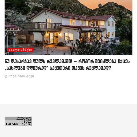
ᲐᲮᲐᲚᲘ ᲐᲛᲑᲔᲑᲘ
​ნუ დახარჯავ ფულს რეკლამაში! – როგორ შეიძლება იქცეს
„სახლები დღიურად“ საკუთარი თავის რეკლამად?
17:33 08-04-2026