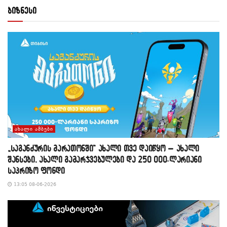
ბიზნესი
ᲐᲮᲐᲚᲘ ᲐᲛᲑᲔᲑᲘ
„საგანძურის მარათონში“ ახალი თვე დაიწყო – ახალი
შანსები, ახალი გამარჯვებულები და 250 000-ლარიანი
საპრიზო ფონდი
13:05 08-06-2026