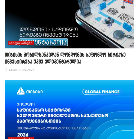
ᲐᲮᲐᲚᲘ ᲐᲛᲑᲔᲑᲘ
თიბისის მობილბანკიდან ლონდონის საფონდო ბირჟაზე
ინვესტირება უკვე ელემენტარულია
14:49 08-05-2026