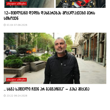
ᲐᲮᲐᲚᲘ ᲐᲛᲑᲔᲑᲘ
12–შვილიანი დედის დახმარებას მოქალაქეები მერს
სთხოვენ
01:04 07-08-2026
ᲐᲮᲐᲚᲘ ᲐᲛᲑᲔᲑᲘ
,, სხვა საშველი ჩვენ არ გაგვაჩნია” – კახა მიქაია
23:22 06-24-2026