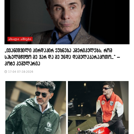
ᲐᲮᲐᲚᲘ ᲐᲛᲑᲔᲑᲘ
„ივანიშვილი პირდაპირ ეუბნება ამერიკელებს, რომ
სახელმწიფო მე ვარ და მე უნდა დამელაპარაკოთო…“ –
კოტე კემულარია
17:04 07-18-2026