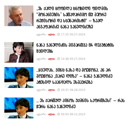
„ეს ქალი ყოფილა ცნობილი ფილმის
“მონანიების” სათადარიგო თუ მეორე
რეჟისორი და სცენარისტი“ – ზაალ
ანჯაფარიძე ნანა ჯანელიძეზე
ᲐᲕᲢᲝᲠᲘ -
ᲐᲚᲘᲐ
17:25 05-27-2024
ნანა ჯანელიძის მიმართვა 84 დეპუტატის
შვილებს
ᲐᲕᲢᲝᲠᲘ -
ᲐᲚᲘᲐ
14:38 05-27-2024
,,ყველას, ვინც ნახა და მოეწონა, ან არ
მოეწონა „იარე ლიზა“ – ნანა ჯანელიძე
ატეხილ სკანდალს ეხმაურება
ᲐᲕᲢᲝᲠᲘ -
ᲐᲚᲘᲐ
20:31 09-28-2023
,, ეს ქართულ კინოს უქმნის საფრთხეს!” – რას
წერს ნანა ჯანელიძე
ᲐᲕᲢᲝᲠᲘ -
ᲐᲚᲘᲐ
00:50 06-12-2023