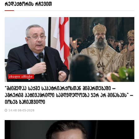
რედაქტორის რჩევით
ᲐᲮᲐᲚᲘ ᲐᲛᲑᲔᲑᲘ
“მძიმედაა საქმე საპატრიარქოსთან მიმართებაში –
აგრერიგ პატივაყრილი სამღვდელოება ჯერ არ მინახავს” –
იოსებ ბაჩიაშვილი
14:48 08-05-2026