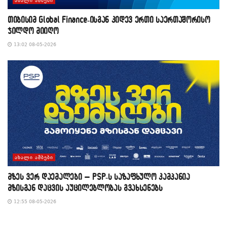
ᲐᲮᲐᲚᲘ ᲐᲛᲑᲔᲑᲘ
თიბისიმ Global Finance-ისგან კიდევ ერთი საერთაშორისო
ჯილდო მიიღო
13:02 08-05-2026
ᲐᲮᲐᲚᲘ ᲐᲛᲑᲔᲑᲘ
მზეს ვერ დაემალები – PSP-ს საზაფხულო კამპანია
მზისგან დაცვის აუცილებლობას გვახსენებს
12:55 08-05-2026