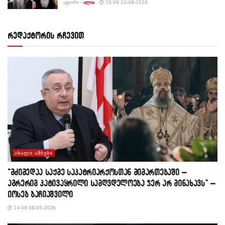
ᲐᲕᲢᲝᲠᲘ -
ᲐᲚᲘᲐ
15:09 10-09-2020
რედაქტორის რჩევით
ᲐᲮᲐᲚᲘ ᲐᲛᲑᲔᲑᲘ
“მძიმედაა საქმე საპატრიარქოსთან მიმართებაში –
აგრერიგ პატივაყრილი სამღვდელოება ჯერ არ მინახავს” –
იოსებ ბაჩიაშვილი
14:48 08-05-2026