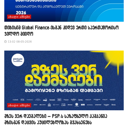
ᲐᲮᲐᲚᲘ ᲐᲛᲑᲔᲑᲘ
თიბისიმ Global Finance-ისგან კიდევ ერთი საერთაშორისო
ჯილდო მიიღო
13:02 08-05-2026
ᲐᲮᲐᲚᲘ ᲐᲛᲑᲔᲑᲘ
მზეს ვერ დაემალები – PSP-ს საზაფხულო კამპანია
მზისგან დაცვის აუცილებლობას გვახსენებს