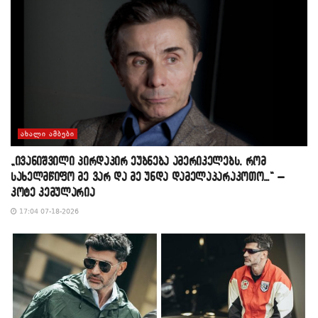
ᲐᲮᲐᲚᲘ ᲐᲛᲑᲔᲑᲘ
„ივანიშვილი პირდაპირ ეუბნება ამერიკელებს, რომ
სახელმწიფო მე ვარ და მე უნდა დამელაპარაკოთო…“ –
კოტე კემულარია
17:04 07-18-2026