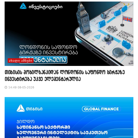
ᲐᲮᲐᲚᲘ ᲐᲛᲑᲔᲑᲘ
თიბისის მობილბანკიდან ლონდონის საფონდო ბირჟაზე
ინვესტირება უკვე ელემენტარულია
14:49 08-05-2026