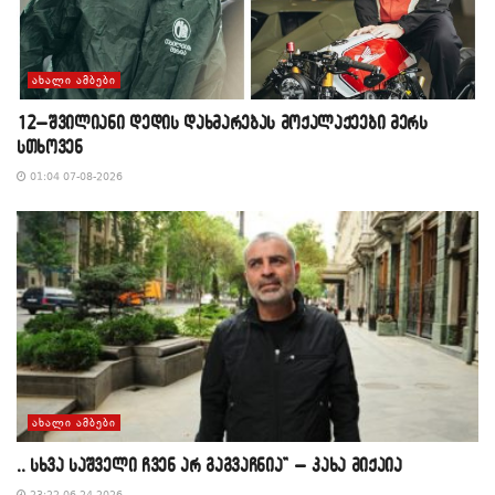
ᲐᲮᲐᲚᲘ ᲐᲛᲑᲔᲑᲘ
12–შვილიანი დედის დახმარებას მოქალაქეები მერს
სთხოვენ
01:04 07-08-2026
ᲐᲮᲐᲚᲘ ᲐᲛᲑᲔᲑᲘ
,, სხვა საშველი ჩვენ არ გაგვაჩნია” – კახა მიქაია
23:22 06-24-2026