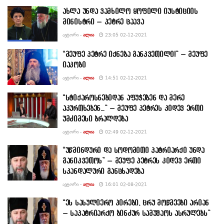
ახლა უნდა ვამხილო ყოფილი იუსტიციის
მინისტრი – პეტრე ცაავა
ᲐᲕᲢᲝᲠᲘ -
ᲐᲚᲘᲐ
23:05 02-12-2021
“მეუფე პეტრე იქნება განკვეთილი!” – მეუფე
იაკობი
ᲐᲕᲢᲝᲠᲘ -
ᲐᲚᲘᲐ
14:51 02-12-2021
“სტიქაროსნებიდან აფუჭებენ და მერე
აკურთხებენ…” – მეუფე პეტრეს კიდევ ერთი
უმძიმესი ბრალდება
ᲐᲕᲢᲝᲠᲘ -
ᲐᲚᲘᲐ
02:49 02-12-2021
“უწმინდური და სოდომითი პატრიარქი უნდა
განიკვეთოს” – მეუფე პეტრეს კიდევ ერთი
სკანდალური განცხადება
ᲐᲕᲢᲝᲠᲘ -
ᲐᲚᲘᲐ
16:01 02-08-2021
“ეს სასულიერო პირები, ცრუ მოწმეები არიან
– საპატრიარქო ბინძურ სამუშაოს ასრულებს”