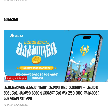
ბიზნესი
ᲐᲮᲐᲚᲘ ᲐᲛᲑᲔᲑᲘ
„საგანძურის მარათონში“ ახალი თვე დაიწყო – ახალი
შანსები, ახალი გამარჯვებულები და 250 000-ლარიანი
საპრიზო ფონდი
13:05 08-06-2026